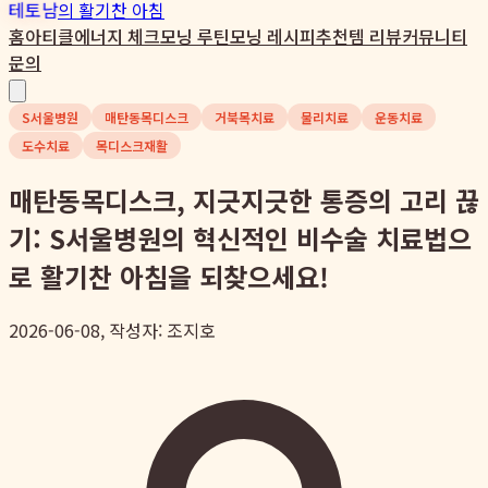
테토남
의 활기찬 아침
홈
아티클
에너지 체크
모닝 루틴
모닝 레시피
추천템 리뷰
커뮤니티
문의
S서울병원
매탄동목디스크
거북목치료
물리치료
운동치료
도수치료
목디스크재활
매탄동목디스크, 지긋지긋한 통증의 고리 끊
기: S서울병원의 혁신적인 비수술 치료법으
로 활기찬 아침을 되찾으세요!
2026-06-08, 작성자: 조지호