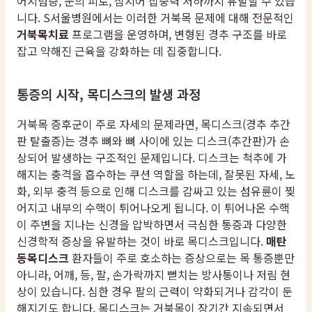
어지럼증, 눈의 피로, 심지어 집중력 저하까지 유발할 수 있습
니다. S서울병원에서는 이러한 거북목 문제에 대해 전문적인
거북목치료
프로그램을 운영하며, 변형된 경추 구조를 바로
잡고 약해진 근육을 강화하는 데 집중합니다.
통증의 시작, 목디스크의 발생 과정
거북목 증후군이 주로 자세의 문제라면, 목디스크(경추 추간
판 탈출증)는 경추 뼈와 뼈 사이에 있는 디스크(추간판)가 손
상되어 발생하는 구조적인 문제입니다. 디스크는 척추에 가
해지는 충격을 흡수하는 쿠션 역할을 하는데, 잘못된 자세, 노
화, 외부 충격 등으로 인해 디스크를 감싸고 있는 섬유륜이 찢
어지고 내부의 수핵이 튀어나오게 됩니다. 이 튀어나온 수핵
이 주변을 지나는 신경을 압박하면서 극심한 통증과 다양한
신경학적 증상을 유발하는 것이 바로 목디스크입니다.
매탄
동목디스크
환자들이 주로 호소하는 증상으로는 목 통증뿐만
아니라, 어깨, 등, 팔, 손가락까지 뻗치는 방사통이나 저림 현
상이 있습니다. 심한 경우 팔의 근력이 약화되거나 감각이 둔
해지기도 합니다. 목디스크는 거북목이 장기간 지속되면서