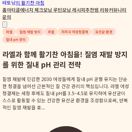
테토남
의 활기찬 아침
홈
아티클
에너지 체크
모닝 루틴
모닝 레시피
추천템 리뷰
커뮤니티
문의
라엘
질염 재발 방지
라엘
저자극 여성청결제
유산균 환경
질내 pH 관리
라엘과 함께 활기찬 아침을! 질염 재발 방지
를 위한 질내 pH 관리 전략
질염 재발에 민감한 2030 여성들에게 질내 pH 균형 유지는 단순
한 청결을 넘어선 근본적인 질 건강 관리의 핵심입니다. 라엘 여성
청결제는 세정 후에도 질내 pH를 3.5~4.5로 유지하여 유산균이
스스로 활동할 수 있는 건강한 유산균 환경을 조성함으로써, 반복
적인 질염 재발을 효...