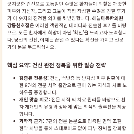
긋지긋한 건선으로 고통받던 수많은 환자들이 되찾은 깨끗한
피부와 자신감, 그리고 그들이 직접 작성한 수많은 친필 후기
가 이 숫자의 진정한 의미를 뒷받침합니다.
하늘마음한의원
강동천호점
은 이러한 객관적인 데이터와 진솔한 후기를 바탕
으로, 모든 환자에게 희망이 아닌 '확신'을 드리고자 노력합니
다. 당신의 건선, 이제는 끝낼 수 있다는 확신을 가지고 전문
가의 문을 두드리십시오.
핵심 요약: 건선 완전 정복을 위한 필승 전략
검증된 전문성:
건선, 백반증 등 난치성 피부 질환에 대
한 8권의 전문 서적 출간으로 깊이 있는 지식과 치료 노
하우를 증명합니다.
개인 맞춤 치료:
전문 서적 의 치료 원리를 바탕으로 환
자 개개인의 유형과 상태에 맞는 최적의 솔루션을 제공
합니다.
과학적 근거:
7편의 전문 논문으로 입증된 면역 조절
한약 처방을 통해 스테로이드 없이 피부 장벽을 강화합