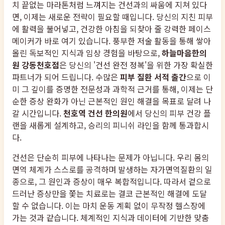
치 끝없는 마라톤처럼 느껴지는 건선과의 싸움에 지쳐 있다
면, 이제는 새로운 전략이 필요할 때입니다. 당신의 지친 피부
에 활력을 불어넣고, 건강한 아침을 되찾아 줄 강력한 페이스
메이커가 바로 여기 있습니다. 풍부한 저술 활동을 통해 쌓아
올린 독보적인 지식과 임상 경험을 바탕으로,
하늘마음한의
원 강동천호점
은 당신의 '건선 완전 정복'을 위한 가장 확실한
파트너가 되어 드립니다. 수많은
피부 질환 서적 출간
으로 이
미 그 깊이를 증명한 전문성과 과학적 근거를 통해, 이제는 단
순한 증상 완화가 아닌 근본적인 원인 해결을 목표로 달려 나
갈 시간입니다.
천호역 건선 한의원
에서 당신의 피부 건강 플
랜을 새롭게 설계하고, 승리의 피니쉬 라인을 함께 통과합시
다.
건선은 단순히 피부에 나타나는 문제가 아닙니다. 우리 몸의
면역 체계가 스스로를 공격하며 발생하는 자가면역질환의 일
종으로, 그 원인과 증상이 매우 복합적입니다. 따라서 겉으로
드러난 증상만을 쫓는 치료로는 결코 근본적인 해결에 도달
할 수 없습니다. 이는 마치 운동 계획 없이 무작정 헬스장에
가는 것과 같습니다. 체계적인 지식과 데이터에 기반한 맞춤