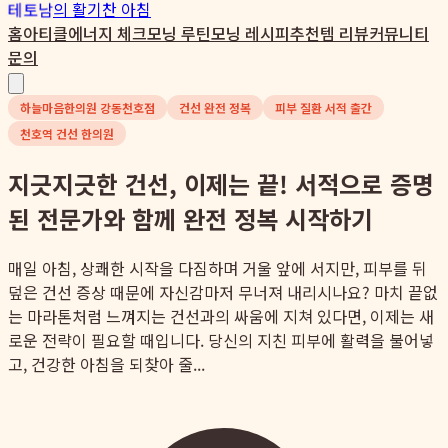
테토남
의 활기찬 아침
홈
아티클
에너지 체크
모닝 루틴
모닝 레시피
추천템 리뷰
커뮤니티
문의
하늘마음한의원 강동천호점
건선 완전 정복
피부 질환 서적 출간
천호역 건선 한의원
지긋지긋한 건선, 이제는 끝! 서적으로 증명
된 전문가와 함께 완전 정복 시작하기
매일 아침, 상쾌한 시작을 다짐하며 거울 앞에 서지만, 피부를 뒤
덮은 건선 증상 때문에 자신감마저 무너져 내리시나요? 마치 끝없
는 마라톤처럼 느껴지는 건선과의 싸움에 지쳐 있다면, 이제는 새
로운 전략이 필요할 때입니다. 당신의 지친 피부에 활력을 불어넣
고, 건강한 아침을 되찾아 줄...