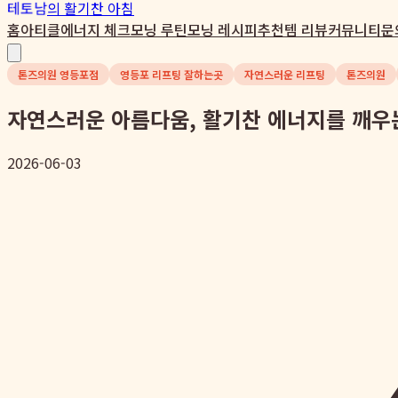
테토남
의 활기찬 아침
홈
아티클
에너지 체크
모닝 루틴
모닝 레시피
추천템 리뷰
커뮤니티
문
톤즈의원 영등포점
영등포 리프팅 잘하는곳
자연스러운 리프팅
톤즈의원
자연스러운 아름다움, 활기찬 에너지를 깨우는
2026-06-03