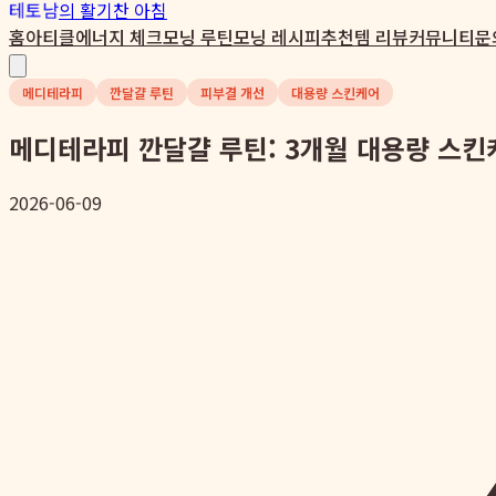
테토남
의 활기찬 아침
홈
아티클
에너지 체크
모닝 루틴
모닝 레시피
추천템 리뷰
커뮤니티
문
메디테라피
깐달걀 루틴
피부결 개선
대용량 스킨케어
메디테라피 깐달걀 루틴: 3개월 대용량 스
2026-06-09