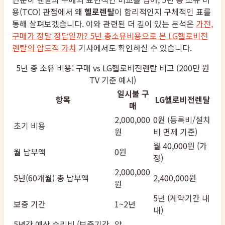
용(TCO) 관점에서 왜
헬로렌탈
이 합리적인지 구체적인 표를
통해 살펴보겠습니다. 이와 관련된 더 깊이 있는 분석은
가전,
구매가 정말 정답일까? 5년 총소유비용으로 본 LG헬로비전
렌탈의 압도적 가치
기사에서도 확인하실 수 있습니다.
5년 총 소유 비용: 구매 vs LG헬로비전렌탈 비교 (200만 원
TV 기준 예시)
일시불 구
항목
LG헬로비전렌탈
매
2,000,000
0원 (등록비/설치
초기 비용
원
비 면제 기준)
월 40,000원 (가
월 납부액
0원
정)
2,000,000
5년(60개월) 총 납부액
2,400,000원
원
5년 (계약기간 내
보증 기간
1~2년
내)
5년간 예상 수리비 (보증기간
약