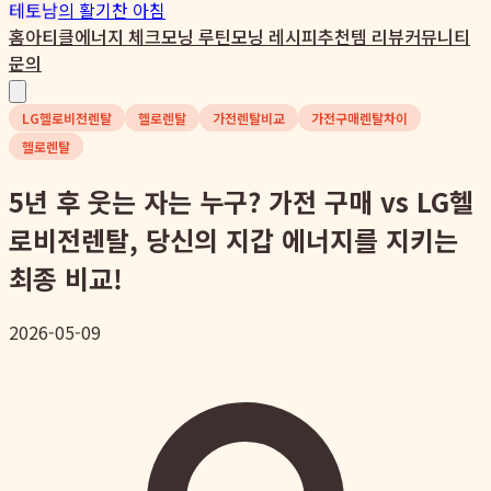
테토남
의 활기찬 아침
홈
아티클
에너지 체크
모닝 루틴
모닝 레시피
추천템 리뷰
커뮤니티
문의
LG헬로비전렌탈
헬로렌탈
가전렌탈비교
가전구매렌탈차이
헬로렌탈
5년 후 웃는 자는 누구? 가전 구매 vs LG헬
로비전렌탈, 당신의 지갑 에너지를 지키는
최종 비교!
2026-05-09