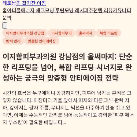
테토남
의 활기찬 아침
홈
아티클
에너지 체크
모닝 루틴
모닝 레시피
추천템 리뷰
커뮤니티
문의
이지함피부과의원 강남점
이지함피부과
울써마지
복합 리프팅
탄력 관리
맞춤형 안티에이징
이지함피부과의원 강남점의 울써마지: 단순
한 리프팅을 넘어, 복합 리프팅 시너지로 완
성하는 궁극의 맞춤형 안티에이징 전략
시간의 흐름은 누구에게나 공평하지만, 피부에 남기는 흔적은 그
렇지 않습니다. 아침마다 거울 앞에서 어제와 다른 피부 탄력 저
하, 깊어지는 팔자 주름, 무너지는 턱선을 마주하며 한숨 쉬고 있
다면, 이제는 수동적인 관리를 넘어 능동적이고 강력한 '피부 에너
지 부스팅'이 필요한 때입니다...