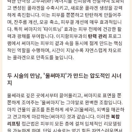
력한 단극성 고주파(RF) 에너지를 진피층에 전달하여 노화되
고 변성된 콜라겐을 수축시키고, 새로운 콜라겐 생성을 강력
하게 촉진합니다. 이는 피부를 쫀쫀하고 탄탄하게 만들어주
며, 잔주름 개선, 모공 축소, 피부결 개선에 매우 효과적입니
다. 특히 써마지의 '타이트닝' 효과는 피부 전체에 건강한 활
력과 광채를 부여합니다. 이지함피부과의
탄력 관리
프로그
램에서 써마지는 피부의 겉과 속을 동시에 젊게 만드는 핵심
적인 역할을 수행하며, 시간이 지날수록 자연스럽게 차오르
는 콜라겐으로 만족도를 높입니다.
두 시술의 만남, '울써마지'가 만드는 압도적인 시너
지
울쎄라로 깊은 곳에서부터 끌어올리고, 써마지로 표면을 쫀
쫀하게 조여주는 '울써마지'는 그야말로 완벽한 조합입니다.
마치 건물의 골조를 튼튼하게 세우고(울쎄라), 외벽을 매끈하
고 견고하게 마감하는(써마지) 것과 같습니다. 이러한
복합
리프팅
접근법은 피부의 모든 층에 걸쳐 입체적인 리모델링
을 가능하게 하며, 단일 시술로는 얻기 힘든 자연스러우면서