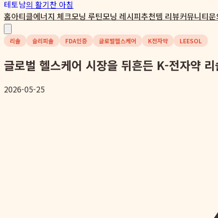
테토남
의 활기찬 아침
홈
아티클
에너지 체크
모닝 루틴
모닝 레시피
추천템 리뷰
커뮤니티
문
리솔
슬리피솔
FDA인증
글로벌헬스케어
K전자약
LEESOL
글로벌 헬스케어 시장을 뒤흔든 K-전자약 리솔
2026-05-25