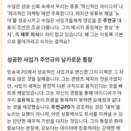
수많은 성공 신화 속에서 우리는 종종 '혁신적인 아이디어'나
'파괴적인 마케팅'에만 주목합니다. 하지만 유튜브 채널 '노
아'를 성공시키고 수많은 사업가들에게 영감을 준
주언규
대
표의 조언은 조금 다릅니다. 그의 메시지 중심에는 항상 '숫
자', 즉
재무 지식
이 자리 잡고 있습니다. 왜 그는 이토록 기본
으로 돌아가라고 외치는 걸까요?
성공한 사업가 주언규의 날카로운 통찰
방송국 PD에서 성공적인 사업가로 변신한 그의 이력은 그 자
체로 많은 것을 말해줍니다. 그는 콘텐츠 제작의 전문가였지
만, 사업의 세계는 완전히 다른 규칙으로 움직인다는 것을 빠
르게 깨달았습니다. 그는 자신의 경험을 통해 아이디어가 아
무리 훌륭해도 돈의 흐름을 통제하지 못하면 모래성과 같다
는 것을 체감했습니다.
주언규PD
가 강조하는 것은 '대박'을
노리는 요행이 아니라, 어떤 상황에서도 회사를 지켜낼 수 있
는 단단한 재무적 기반을 다지는 것입니다. 그의 통찰은 화려
함보다는 본질에, 감보다는 데이터에 집중하라는 강력한 메