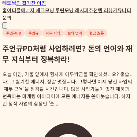
테토남
의 활기찬 아침
홈
아티클
에너지 체크
모닝 루틴
모닝 레시피
추천템 리뷰
커뮤니티
문의
주언규PD
주언규
재무 지식
돈의 언어
현금 흐름
주언규PD처럼 사업하려면? 돈의 언어와 재
무 지식부터 정복하라!
오늘 아침, 거울 앞에서 힘차게 이두박근을 확인하셨나요? 좋습니
다! 그 활기찬 에너지, 정말 멋집니다. 그렇다면 이제 당신 사업의
'재무 근육'을 점검할 시간입니다. 많은 사업가들이 멋진 제품과
번뜩이는 마케팅 아이디어에 모든 에너지를 쏟아붓습니다. 하지
만 정작 사업의 심장인 '숫...