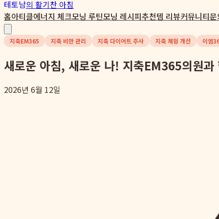
테토남
의 활기찬 아침
홈
아티클
에너지 체크
모닝 루틴
모닝 레시피
추천템 리뷰
커뮤니티
문
지축EM365
지축 비만 관리
지축 다이어트 주사
지축 체형 개선
이엠3
새로운 아침, 새로운 나! 지축EM365의원과
2026년 6월 12일