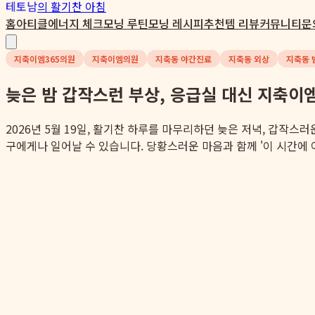
테토남
의 활기찬 아침
홈
아티클
에너지 체크
모닝 루틴
모닝 레시피
추천템 리뷰
커뮤니티
문
지축이엠365의원
지축이엠의원
지축동 야간진료
지축동 외상
지축동 
늦은 밤 갑작스런 부상, 응급실 대신 지축이
2026년 5월 19일, 활기찬 하루를 마무리하던 늦은 저녁, 갑작
구에게나 일어날 수 있습니다. 당황스러운 마음과 함께 '이 시간에 어