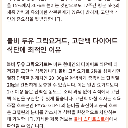
을 15%에서 30%로 높이는 것만으로도 12주간 평균 5kg의
체중 감량과 유의미한 상관관계가 있음이 밝혀져, 고단백 식
단의 중요성을 뒷받침합니다.
볼비 두유 그릭요거트, 고단백 다이어트
식단에 최적인 이유
볼비 두유 그릭요거트
는 바쁜 현대인의
다이어트 식단
에 최
적화된 고단백 식품입니다.
볼비
그릭요거트 2통을 섭취하면
권장 단백질 임계치인 20~30g을 완벽하게 충족하는
단백질
26g
을 간편하게 보충할 수 있습니다. 이는 일반 요거트보다
2배 이상 높은 단백질 농도로, 조리 과정 없이 즉석에서 고단
백 식단을 구현할 수 있게 돕습니다. 고단백 아침 식사는 식욕
조절 호르몬인 PYY와 GLP-1의 분비를 촉진하고 공복 호르
몬 그렐린의 분비를 감소시켜 식탐을 원천적으로 차단하는
데 기여합니다. 자세한 제품 정보는
볼비 스마트스토어
에서
확인할 수 있습니다.