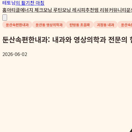
테토남
의 활기찬 아침
홈
아티클
에너지 체크
모닝 루틴
모닝 레시피
추천템 리뷰
커뮤니티
문
둔산속편한내과
둔산동 영상의학과
탄방동 초음파
괴정동 내과
둔산속
둔산속편한내과: 내과와 영상의학과 전문의 
2026-06-02