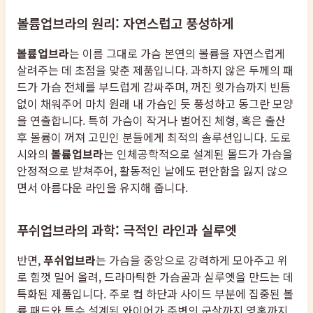
볼륨업브라의 원리: 자연스럽고 풍성하게
볼륨업브라
는 이름 그대로 가슴 본연의 볼륨을 자연스럽게
살려주는 데 초점을 맞춘 제품입니다. 과하지 않은 두께의 패
드가 가슴 전체를 부드럽게 감싸주며, 꺼진 윗가슴까지 빈틈
없이 채워주어 마치 원래 내 가슴인 듯 풍성하고 동그란 모양
을 연출합니다. 특히 가슴이 작거나 벌어진 체형, 혹은 출산
후 볼륨이 꺼져 고민인 분들에게 최적의 솔루션입니다. 도로
시와의
볼륨업브라
는 인체공학적으로 설계된 몰드가 가슴을
안정적으로 받쳐주어, 활동적인 날에도 편안함을 잃지 않으
면서 아름다운 라인을 유지해 줍니다.
푸쉬업브라의 과학: 극적인 라인과 실루엣
반면,
푸쉬업브라
는 가슴을 중앙으로 강력하게 모아주고 위
로 힘껏 밀어 올려, 드라마틱한 가슴골과 실루엣을 만드는 데
특화된 제품입니다. 주로 컵 하단과 사이드 부분에 집중된 볼
륨 패드와 특수 설계된 와이어가 주변의 군살까지 영혼까지