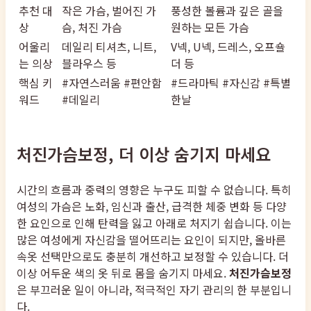
추천 대
작은 가슴, 벌어진 가
풍성한 볼륨과 깊은 골을
상
슴, 처진 가슴
원하는 모든 가슴
어울리
데일리 티셔츠, 니트,
V넥, U넥, 드레스, 오프숄
는 의상
블라우스 등
더 등
핵심 키
#자연스러움 #편안함
#드라마틱 #자신감 #특별
워드
#데일리
한날
처진가슴보정, 더 이상 숨기지 마세요
시간의 흐름과 중력의 영향은 누구도 피할 수 없습니다. 특히
여성의 가슴은 노화, 임신과 출산, 급격한 체중 변화 등 다양
한 요인으로 인해 탄력을 잃고 아래로 처지기 쉽습니다. 이는
많은 여성에게 자신감을 떨어뜨리는 요인이 되지만, 올바른
속옷 선택만으로도 충분히 개선하고 보정할 수 있습니다. 더
이상 어두운 색의 옷 뒤로 몸을 숨기지 마세요.
처진가슴보정
은 부끄러운 일이 아니라, 적극적인 자기 관리의 한 부분입니
다.