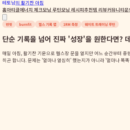
테토남
의 활기찬 아침
홈
아티클
에너지 체크
모닝 루틴
모닝 레시피
추천템 리뷰
커뮤니티
문
번핏
burnfit
헬스 기록 앱
1RM 측정
웨이트 트레이닝 루틴
단순 기록을 넘어 진짜 '성장'을 원한다면? 데이
매일 아침, 활기찬 기운으로 헬스장 문을 열지만 어느 순간부터 중
히곤 합니다. 문제는 '얼마나 열심히' 했는지가 아니라 '얼마나 똑똑하