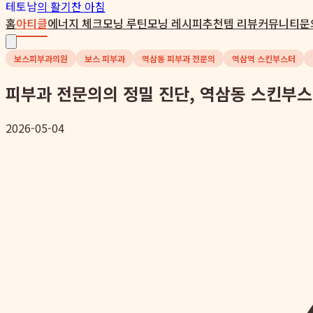
테토남
의 활기찬 아침
홈
아티클
에너지 체크
모닝 루틴
모닝 레시피
추천템 리뷰
커뮤니티
문
보스피부과의원
보스 피부과
역삼동 피부과 전문의
역삼역 스킨부스터
피부과 전문의의 정밀 진단, 역삼동 스킨부
2026-05-04