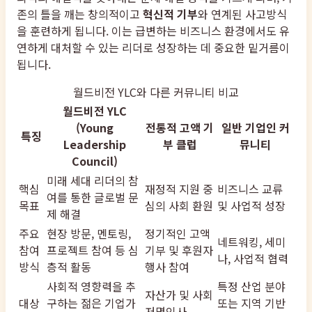
존의 틀을 깨는 창의적이고
혁신적 기부
와 연계된 사고방식
을 훈련하게 됩니다. 이는 급변하는 비즈니스 환경에서도 유
연하게 대처할 수 있는 리더로 성장하는 데 중요한 밑거름이
됩니다.
월드비전 YLC와 다른 커뮤니티 비교
월드비전 YLC
(Young
전통적 고액 기
일반 기업인 커
특징
Leadership
부 클럽
뮤니티
Council)
미래 세대 리더의 참
핵심
재정적 지원 중
비즈니스 교류
여를 통한 글로벌 문
목표
심의 사회 환원
및 사업적 성장
제 해결
주요
현장 방문, 멘토링,
정기적인 고액
네트워킹, 세미
참여
프로젝트 참여 등 심
기부 및 후원자
나, 사업적 협력
방식
층적 활동
행사 참여
사회적 영향력을 추
특정 산업 분야
자산가 및 사회
대상
구하는 젊은 기업가
또는 지역 기반
저명인사