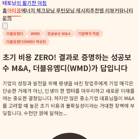
테토남
의 활기찬 아침
홈
아티클
에너지 체크
모닝 루틴
모닝 레시피
추천템 리뷰
커뮤니티
문의
더블유엠디
WMD
성공보수 M&A
기업매각 자문
더블유엠디(WMD) 곽상빈
초기 비용 ZERO! 결과로 증명하는 성공보
수 M&A, 더블유엠디(WMD)가 답입니다
기업의 성장과 발전을 위해 평생을 바친 창업주에게 기업 매각은
단순한 거래가 아닌, 인생의 한 챕터를 마무리하고 새로운 미래를
여는 중요한 결정입니다. 하지만 많은 중소기업 대표님들이 M&A
를 고려할 때 높은 초기 비용과 불확실성이라는 거대한 장벽에 부
딪힙니다. 수천만 원에 달하는...