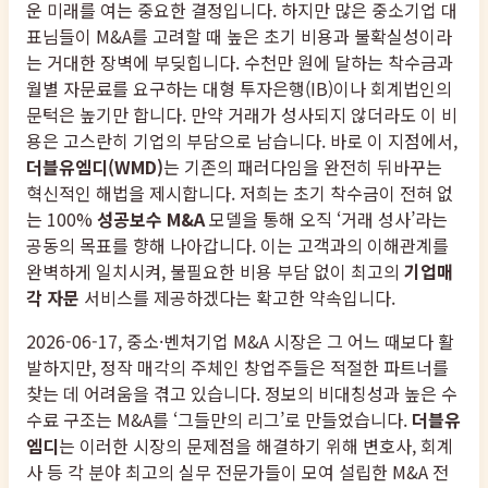
운 미래를 여는 중요한 결정입니다. 하지만 많은 중소기업 대
표님들이 M&A를 고려할 때 높은 초기 비용과 불확실성이라
는 거대한 장벽에 부딪힙니다. 수천만 원에 달하는 착수금과
월별 자문료를 요구하는 대형 투자은행(IB)이나 회계법인의
문턱은 높기만 합니다. 만약 거래가 성사되지 않더라도 이 비
용은 고스란히 기업의 부담으로 남습니다. 바로 이 지점에서,
더블유엠디(WMD)
는 기존의 패러다임을 완전히 뒤바꾸는
혁신적인 해법을 제시합니다. 저희는 초기 착수금이 전혀 없
는 100%
성공보수 M&A
모델을 통해 오직 ‘거래 성사’라는
공동의 목표를 향해 나아갑니다. 이는 고객과의 이해관계를
완벽하게 일치시켜, 불필요한 비용 부담 없이 최고의
기업매
각 자문
서비스를 제공하겠다는 확고한 약속입니다.
2026-06-17, 중소·벤처기업 M&A 시장은 그 어느 때보다 활
발하지만, 정작 매각의 주체인 창업주들은 적절한 파트너를
찾는 데 어려움을 겪고 있습니다. 정보의 비대칭성과 높은 수
수료 구조는 M&A를 ‘그들만의 리그’로 만들었습니다.
더블유
엠디
는 이러한 시장의 문제점을 해결하기 위해 변호사, 회계
사 등 각 분야 최고의 실무 전문가들이 모여 설립한 M&A 전