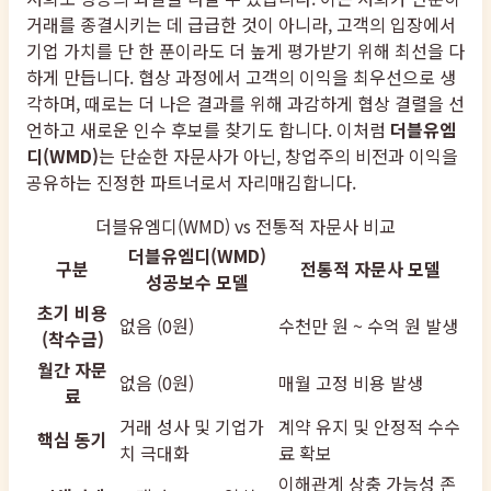
거래를 종결시키는 데 급급한 것이 아니라, 고객의 입장에서
기업 가치를 단 한 푼이라도 더 높게 평가받기 위해 최선을 다
하게 만듭니다. 협상 과정에서 고객의 이익을 최우선으로 생
각하며, 때로는 더 나은 결과를 위해 과감하게 협상 결렬을 선
언하고 새로운 인수 후보를 찾기도 합니다. 이처럼
더블유엠
디(WMD)
는 단순한 자문사가 아닌, 창업주의 비전과 이익을
공유하는 진정한 파트너로서 자리매김합니다.
더블유엠디(WMD) vs 전통적 자문사 비교
더블유엠디(WMD)
구분
전통적 자문사 모델
성공보수 모델
초기 비용
없음 (0원)
수천만 원 ~ 수억 원 발생
(착수금)
월간 자문
없음 (0원)
매월 고정 비용 발생
료
거래 성사 및 기업가
계약 유지 및 안정적 수수
핵심 동기
치 극대화
료 확보
이해관계 상충 가능성 존