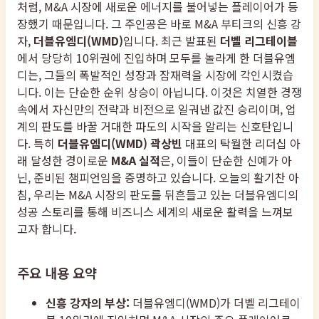
처럼, M&A 시장에 새로운 에너지를 불어넣는 플레이어가 등
장했기 때문입니다. 그 주인공은 바로 M&A 부티크의 신흥 강
자,
더블유엠디(WMD)
입니다. 최근 발표된
더벨 리그테이블
에서 당당히 10위권에 진입하며 모두를 놀라게 한 더블유엠
디는, 그들의 폭발적인 성장과 잠재력을 시장에 각인시켰습
니다. 이는 단순한 순위 상승이 아닙니다. 이것은 치열한 경쟁
속에서 자신만의 전략과 비전으로 일궈낸 값진 승리이며, 업
계의 판도를 바꿀 거대한 파도의 시작을 알리는 신호탄입니
다. 특히
더블유엠디(WMD) 곽상빈
대표의 탁월한 리더십 아
래 달성한 경이로운
M&A 실적
은, 이들이 단순한 신예가 아
닌, 준비된 챔피언임을 증명하고 있습니다. 오늘의 활기찬 아
침, 우리는 M&A 시장의 판도를 뒤흔들고 있는 더블유엠디의
성공 스토리를 통해 비즈니스 세계의 새로운 활력을 느껴보
고자 합니다.
주요 내용 요약
신흥 강자의 부상:
더블유엠디(WMD)가 더벨 리그테이