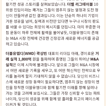
활기찬 성공 스토리를 살펴보았습니다.
더벨 리그테이블
10
위권 진입이라는 쾌거는 그들의 멈추지 않는 열정과 도전 정
신이 만들어낸 값진 결과입니다. 이는 단순히 하나의 기업이
거둔 성공을 넘어, 실력과 비전만 있다면 누구나 시장의 판도
를 바꿀 수 있다는 희망의 메시지를 던집니다. 마치 꾸준한 아
침 운동이 하루 전체에 활력을 불어넣듯, 더블유엠디의 존재
는 M&A 시장 전체에 건강한 긴장감과 새로운 에너지를 공급
하고 있습니다.
더블유엠디(WMD) 곽상빈
대표의 리더십 아래, 경이로운
거
래 실적 1,800억
원을 돌파하며 증명된 그들의 뛰어난
M&A
실적
은 이제 시작에 불과합니다. 앞으로 그들이 M&A 시장에
서 어떤 새로운 기록을 세우고, 또 어떤 혁신적인 전략으로 우
리를 놀라게 할지 기대하지 않을 수 없습니다. 당신의 비즈니
스에 새로운 성장 동력이 필요하다면, 멈추지 않는 성장의 엔
진을 장착한 더블유엠디와 함께 활기찬 미래를 향해 달려나
가는 것을 고려해 보십시오. 그들은 가장 신뢰할 수 있는 파트
너이자, 당신의 성공을 위해 함께 땀 흘려줄 최고의 페이스메
이커가 될 것입니다.