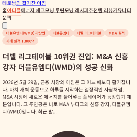
테토남
의 활기찬 아침
홈
아티클
에너지 체크
모닝 루틴
모닝 레시피
추천템 리뷰
커뮤니티
문의
더블유엠디(WMD) 곽상빈
더블유엠디
더벨 리그테이블
M&A 실적
거래 실적 1,800억
더벨 리그테이블 10위권 진입: M&A 신흥
강자 더블유엠디(WMD)의 성공 신화
2026년 5월 29일, 금융 시장의 아침은 그 어느 때보다 활기찹니
다. 마치 새벽 운동으로 하루를 시작하는 열정적인 사람처럼,
M&A 시장에 새로운 에너지를 불어넣는 플레이어가 등장했기 때
문입니다. 그 주인공은 바로 M&A 부티크의 신흥 강자, 더블유엠
디(WMD)입니다. 최근 발...