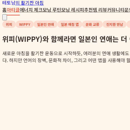
테토남
의 활기찬 아침
홈
아티클
에너지 체크
모닝 루틴
모닝 레시피
추천템 리뷰
커뮤니티
문
위피
WIPPY
일본인 연애
일본 매칭 앱
문화 교류
진지한 만남
위피(WIPPY)와 함께라면 일본인 연애는 더
새로운 아침을 활기찬 운동으로 시작하듯, 여러분의 연애 생활에도
다. 하지만 언어의 장벽, 문화적 차이, 그리고 어떤 앱을 사용해야 할지