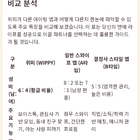
비교 분석
위피가 다른 데이팅 앱과 어떻게 다른지 한눈에 파악할 수 있
도록 주요 특징을 비교해 보겠습니다. 이 표는 당신의 연애 라
이프를 성공으로 이끌 파트너를 선택하는 데 훌륭한 가이드
가 될 것입니다.
일반 스와이
구
결정사 스타일 앱
위피 (WIPPY)
프 앱 (A타
분
(B타입)
입)
성
8 : 2 또는 7
비
5 : 5 (엄격한 관리,
6 : 4 (황금 비율)
: 3 (남성 편
(남:
높은 비용)
중)
여)
주
보이스톡, 관심사 기
좌우 스와이
직업/소득/학력 기
요
반 모임, 동네 친구 찾
프, 간단한
반 매칭, 매니저 관
기
기, 아는 사람 피하기
프로필
리
능