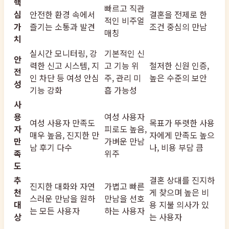
핵
빠르고 직관
심
안전한 환경 속에서
결혼을 전제로 한
적인 비주얼
가
즐기는 소통과 발견
조건 중심의 만남
매칭
치
실시간 모니터링, 강
기본적인 신
안
력한 신고 시스템, 지
고 기능 위
철저한 신원 인증,
전
인 차단 등 여성 안심
주, 관리 미
높은 수준의 보안
성
기능 강화
흡 가능성
사
용
여성 사용자
여성 사용자 만족도
목표가 뚜렷한 사용
자
피로도 높음,
매우 높음, 진지한 만
자에게 만족도 높으
만
가벼운 만남
남 후기 다수
나, 비용 부담 큼
족
위주
도
추
결혼 상대를 진지하
진지한 대화와 자연
가볍고 빠른
천
게 찾으며 높은 비
스러운 만남을 원하
만남을 선호
대
용 지불 의사가 있
는 모든 사용자
하는 사용자
상
는 사용자