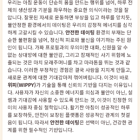
우리는 아침 운동이 단순히 몸을 만드는 행위를 넘어, 하루 전
체의 생산성과 기분을 좌우하는 중요한 의식이라는 것을 잘
압니다. 잘못된 자세로 운동하면 부상을 입고 하루를 망치듯,
불안정한 환경에서의 데이팅은 우리의 감정적 에너지를 심각
하게 고갈시킬 수 있습니다.
안전한 데이팅
환경의 부재는 단
순한 불편함을 넘어, 정신적 피로와 불신을 야기하는 주된 원
인이 됩니다. 가짜 프로필과의 무의미한 대화, 신원을 알 수
없는 상대방에 대한 불안감, 그리고 잠재적인 사기 위험에 노
출되는 것은 마치 모래주머니를 차고 마라톤을 뛰는 것과 같
습니다. 이러한 부정적인 경험은 결국 사람을 지치게 만들고,
새로운 관계에 대한 기대감마저 꺾어버립니다. 이것이 바로
위피(WIPPY)
가 기술을 통해 신뢰의 기반을 다지는 이유입니
다. 사용자가 자신의 소중한 에너지를 의심과 불안이 아닌, 설
렘과 기대감에 사용할 수 있도록 만드는 것, 이것이 진정한 의
미의 사용자 중심 철학입니다. 활기찬 아침이 성공적인 하루
를 보장하듯, 안전이 보장된 플랫폼은 성공적인 관계의 첫걸
음이 됩니다. 따라서
안전한 데이팅
은 선택이 아닌, 건강한 관
계를 위한 필수적인 기반입니다.