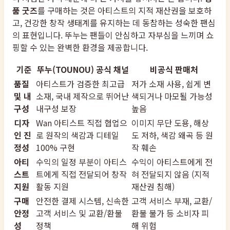
품 굿즈
를 구매하는 것은 아티스트의 지적 재산권을 보호하
고, 건강한 창작 생태계를 유지하는 데 동참하는 성숙한 팬심
의 표현입니다. 뚜누는 팬들이 안심하고 자부심을 느끼며 쇼
핑할 수 있는 완벽한 환경을 제공합니다.
기준
뚜누(TOUNOU) 공식 채널
비공식 판매처
품질
아티스트가 검증한 최고급
저가 소재 사용, 쉽게 변
및 내
소재, 국내 제작으로 뛰어난
색되거나 마모될 가능성
구성
내구성 보장
높음
디자
Wan 아티스트 직접 협업으
이미지 무단 도용, 해상
인 진
로 원작의 색감과 디테일
도 저하, 색감 왜곡 등 원
정성
100% 구현
작 훼손
아티
수익의 일정 부분이 아티스
수익이 아티스트에게 전
스트
트에게 직접 전달되어 창작
혀 전달되지 않음 (지적
지원
활동 지원
재산권 침해)
구매
안전한 결제 시스템, 신속한
고객 서비스 부재, 교환/
안정
고객 서비스 및 교환/환불
환불 불가 등 소비자 피
성
정책
해 위험