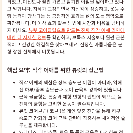
되었고, 이전보다 훨씬 가볍고 활기찬 아침을 맞이하고 있다
고 말합니다. 자세가 교정되면서 자신감이 상승하고, 운동 수
행 능력이 향상되는 등 긍정적인 효과는 삶의 모든 영역으로
확장됩니다. 더 이상 효과 없는 방법에 시간과 비용을 낭비하
지 마세요.
뷰릿 코어클럽으로 만드는 진짜 직각 어깨 라인에
대한 더 자세한 정보
를 확인하고, 보톡스 시술보다 훨씬 근본
적이고 건강한 해결책을 찾아보세요. 진정한 아름다움은 균
형 잡힌 신체에서 비롯됩니다.
핵심 요약: 직각 어깨를 위한 뷰릿의 접근법
직각 어깨의 핵심은 상부 승모근 이완이 아니라, 약해
진 하부/중부 승모근과 코어 근육의 강화에 있습니다.
근육 불균형은 통증과 체형 변형의 원인이 되므로, 몸
전체의 균형을 고려한 운동이 필수적입니다.
뷰릿 코어클럽('코클')은 개인 맞춤 진단을 통해 하부
승모근 강화와 코어 근육 단련에 집중하는 체계적인 솔
루션을 제공합니다.
Y-레이즈, 페이스풀, 로우 등 특정 근육을 타겟하는 정