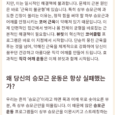
지만, 이는 일시적인 해결책에 불과합니다. 문제의 근본 원인
은 바로 '근육의 불균형'에 있습니다. 특히 상부 승모근에 과
도한 긴장이 쏠리는 이유는, 정작 힘을 써야 할 하부 승모근과
어깨를 안정시키는
코어 근육
이 약해져 있기 때문입니다. 이
제 단편적인 접근에서 벗어나 몸 전체의 균형을 바로잡는 근
본적인 해결책이 필요합니다.
뷰릿
의 혁신적인
코어클럽
프
로그램은 바로 이 지점에서 시작합니다. 단순히 뭉친 근육을
푸는 것을 넘어, 약해진 근육을 체계적으로 강화하여 당신이
꿈꾸던 건강하고 아름다운 직각 어깨를 만들어 드립니다. 효
과적인
직각 어깨 운동
은 이제 뷰릿과 함께 시작됩니다.
왜 당신의 승모근 운동은 항상 실패했는
가?
우리는 흔히 '승모근'이라고 하면 목과 어깨 위로 솟아오른 부
분, 즉 상부 승모근만을 떠올립니다. 이 때문에 많은
승모근
운동
프로그램들이 상부 승모근을 이완시키고 스트레칭하는