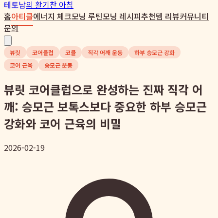
테토남
의 활기찬 아침
홈
아티클
에너지 체크
모닝 루틴
모닝 레시피
추천템 리뷰
커뮤니티
문의
뷰릿
코어클럽
코클
직각 어깨 운동
하부 승모근 강화
코어 근육
승모근 운동
뷰릿 코어클럽으로 완성하는 진짜 직각 어
깨: 승모근 보톡스보다 중요한 하부 승모근
강화와 코어 근육의 비밀
2026-02-19