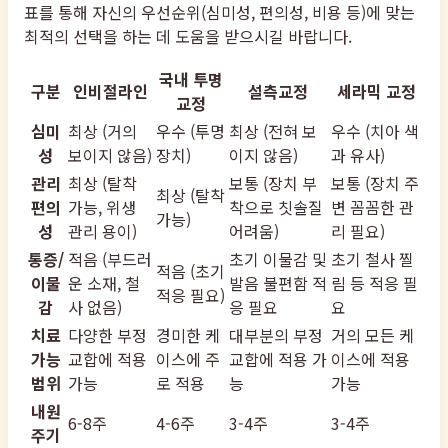
표를 통해 자신의 우선순위(심미성, 편의성, 비용 등)에 맞는
최적의 선택을 하는 데 도움을 받으시길 바랍니다.
국내 투명
구분
인비절라인
설측교정
세라믹 교정
교정
심미
최상 (거의
우수 (투명
최상 (전혀 보
우수 (치아 색
성
보이지 않음)
장치)
이지 않음)
과 유사)
관리
최상 (탈착
보통 (장치 부
보통 (장치 주
최상 (탈착
편의
가능, 위생
착으로 칫솔질
변 꼼꼼한 관
가능)
성
관리 용이)
어려움)
리 필요)
통증/
적음 (부드러
초기 이물감 및
초기 철사 찔
적음 (초기
이물
운 소재, 철
발음 불편함 적
림 등 적응 필
적응 필요)
감
사 없음)
응 필요
요
치료
다양한 부정
경미한 케
대부분의 부정
거의 모든 케
가능
교합에 적용
이스에 주
교합에 적용 가
이스에 적용
범위
가능
로 적용
능
가능
내원
6-8주
4-6주
3-4주
3-4주
주기