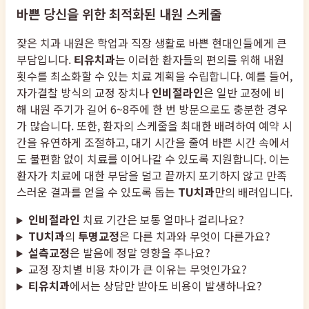
바쁜 당신을 위한 최적화된 내원 스케줄
잦은 치과 내원은 학업과 직장 생활로 바쁜 현대인들에게 큰
부담입니다.
티유치과
는 이러한 환자들의 편의를 위해 내원
횟수를 최소화할 수 있는 치료 계획을 수립합니다. 예를 들어,
자가결찰 방식의 교정 장치나
인비절라인
은 일반 교정에 비
해 내원 주기가 길어 6~8주에 한 번 방문으로도 충분한 경우
가 많습니다. 또한, 환자의 스케줄을 최대한 배려하여 예약 시
간을 유연하게 조절하고, 대기 시간을 줄여 바쁜 시간 속에서
도 불편함 없이 치료를 이어나갈 수 있도록 지원합니다. 이는
환자가 치료에 대한 부담을 덜고 끝까지 포기하지 않고 만족
스러운 결과를 얻을 수 있도록 돕는
TU치과
만의 배려입니다.
인비절라인
치료 기간은 보통 얼마나 걸리나요?
TU치과
의
투명교정
은 다른 치과와 무엇이 다른가요?
설측교정
은 발음에 정말 영향을 주나요?
교정 장치별 비용 차이가 큰 이유는 무엇인가요?
티유치과
에서는 상담만 받아도 비용이 발생하나요?