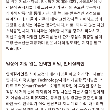
을 위한 치료가 아닙니다. 특히 20대와 30대, 사회초년생 및
전문직 종사자들에게 교정은 자기 관리의 중요한 부분이자
심미적 만족감을 통해 자신감을 높이는 필수적인 과정으로
여겨집니다. 이들이 기존의 메탈 교정 장치를 기피하고 심미
교정을 선호하는 이유는 명확합니다. 바로 '티 나지 않는 자연
스러움'입니다.
TU치과
는 이러한 니즈를 정확히 파악하고,
최신 기술과 다양한 선택지를 통해 환자 중심의 맞춤형 심미
교정 솔루션을 제공하며 젊은 세대의 압도적인 지지를 받고
있습니다.
일상에 지장 없는 완벽한 비밀, 인비절라인
인비절라인
은 심미 교정의 패러다임을 바꾼 혁신적인 치료법
입니다. 미국 Align Technology사에서 개발한 특허받은 '스
마트 트랙(SmartTrack®)' 소재로 제작된 이 투명한 장치는,
착용 시 거의 눈에 띄지 않아 교정 사실을 다른 사람이 알아채
기 어렵습니다.
티유치과
는 풍부한 임상 경험을 갖춘 인비절
라인 공식 인증의가 직접 진단부터 치료 계획 수립, 마무리까
지 전 과정을 책임집니다. 환자 개개인의 구강 구조와 치아 이