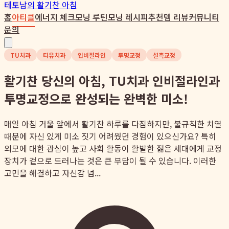
테토남
의 활기찬 아침
홈
아티클
에너지 체크
모닝 루틴
모닝 레시피
추천템 리뷰
커뮤니티
문의
TU치과
티유치과
인비절라인
투명교정
설측교정
활기찬 당신의 아침, TU치과 인비절라인과
투명교정으로 완성되는 완벽한 미소!
매일 아침 거울 앞에서 활기찬 하루를 다짐하지만, 불규칙한 치열
때문에 자신 있게 미소 짓기 어려웠던 경험이 있으신가요? 특히
외모에 대한 관심이 높고 사회 활동이 활발한 젊은 세대에게 교정
장치가 겉으로 드러나는 것은 큰 부담이 될 수 있습니다. 이러한
고민을 해결하고 자신감 넘...