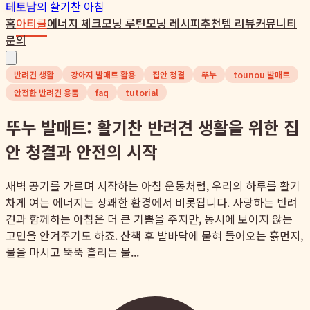
테토남
의 활기찬 아침
홈
아티클
에너지 체크
모닝 루틴
모닝 레시피
추천템 리뷰
커뮤니티
문의
반려견 생활
강아지 발매트 활용
집안 청결
뚜누
tounou 발매트
안전한 반려견 용품
faq
tutorial
뚜누 발매트: 활기찬 반려견 생활을 위한 집
안 청결과 안전의 시작
새벽 공기를 가르며 시작하는 아침 운동처럼, 우리의 하루를 활기
차게 여는 에너지는 상쾌한 환경에서 비롯됩니다. 사랑하는 반려
견과 함께하는 아침은 더 큰 기쁨을 주지만, 동시에 보이지 않는
고민을 안겨주기도 하죠. 산책 후 발바닥에 묻혀 들어오는 흙먼지,
물을 마시고 뚝뚝 흘리는 물...