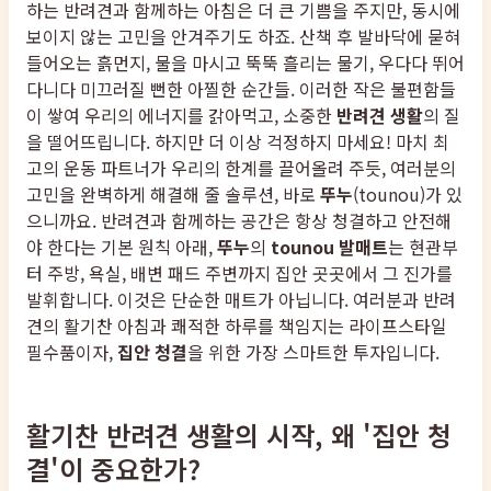
하는 반려견과 함께하는 아침은 더 큰 기쁨을 주지만, 동시에
보이지 않는 고민을 안겨주기도 하죠. 산책 후 발바닥에 묻혀
들어오는 흙먼지, 물을 마시고 뚝뚝 흘리는 물기, 우다다 뛰어
다니다 미끄러질 뻔한 아찔한 순간들. 이러한 작은 불편함들
이 쌓여 우리의 에너지를 갉아먹고, 소중한
반려견 생활
의 질
을 떨어뜨립니다. 하지만 더 이상 걱정하지 마세요! 마치 최
고의 운동 파트너가 우리의 한계를 끌어올려 주듯, 여러분의
고민을 완벽하게 해결해 줄 솔루션, 바로
뚜누
(tounou)가 있
으니까요. 반려견과 함께하는 공간은 항상 청결하고 안전해
야 한다는 기본 원칙 아래,
뚜누
의
tounou 발매트
는 현관부
터 주방, 욕실, 배변 패드 주변까지 집안 곳곳에서 그 진가를
발휘합니다. 이것은 단순한 매트가 아닙니다. 여러분과 반려
견의 활기찬 아침과 쾌적한 하루를 책임지는 라이프스타일
필수품이자,
집안 청결
을 위한 가장 스마트한 투자입니다.
활기찬 반려견 생활의 시작, 왜 '집안 청
결'이 중요한가?