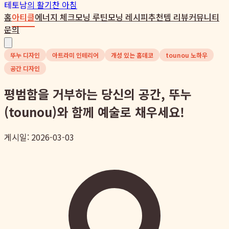
테토남
의 활기찬 아침
홈
아티클
에너지 체크
모닝 루틴
모닝 레시피
추천템 리뷰
커뮤니티
문의
뚜누 디자인
아트라미 인테리어
개성 있는 홈데코
tounou 노하우
공간 디자인
평범함을 거부하는 당신의 공간, 뚜누
(tounou)와 함께 예술로 채우세요!
게시일: 2026-03-03