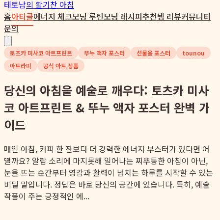
테토남
의 활기찬 아침
홈
아티클
에너지 체크
모닝 루틴
모닝 레시피
추천템 리뷰
커뮤니티
문의
토츠카 미사코 아트프린트
뚜누 액자 포스터
선물용 포스터
tounou
아트라미
공식 아트 상품
당신의 아침을 예술로 깨우다: 토츠카 미사
코 아트프린트 & 뚜누 액자 포스터 완벽 가
이드
매일 아침, 커피 한 잔보다 더 강력한 에너지 부스터가 있다면 어
떨까요? 알람 소리에 마지못해 일어나는 찌뿌둥한 아침이 아닌,
눈을 뜨는 순간부터 영감과 활력이 넘치는 하루를 시작할 수 있는
비밀 말입니다. 정답은 바로 당신의 공간에 있습니다. 특히, 예술
작품이 주는 긍정적인 에...