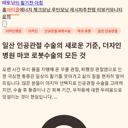
테토남
의 활기찬 아침
홈
아티클
에너지 체크
모닝 루틴
모닝 레시피
추천템 리뷰
커뮤니티
문의
더자인병원
더자인
인공관절 로봇수술
마코 로봇
일산 인공관절
일산 인공관절 수술의 새로운 기준, 더자인
병원 마코 로봇수술의 모든 것
오랜 시간 우리 몸을 지탱해 온 무릎 관절, 퇴행성 관절염으로 인
한 극심한 통증은 일상의 활기를 앗아가고 삶의 질을 현저히 떨어
뜨립니다. 많은 분들이 마지막 선택지로 인공관절 수술을 고려하
지만, 수술 후 통증이나 긴 회복 기간, 부작용에 대한 두려움으로
망설이는 것이 현실입니다. ...