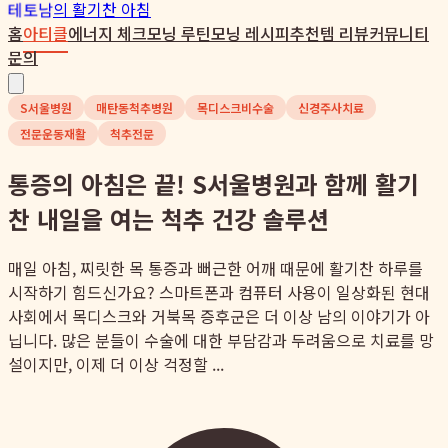
테토남
의 활기찬 아침
홈
아티클
에너지 체크
모닝 루틴
모닝 레시피
추천템 리뷰
커뮤니티
문의
S서울병원
매탄동척추병원
목디스크비수술
신경주사치료
전문운동재활
척추전문
통증의 아침은 끝! S서울병원과 함께 활기
찬 내일을 여는 척추 건강 솔루션
매일 아침, 찌릿한 목 통증과 뻐근한 어깨 때문에 활기찬 하루를
시작하기 힘드신가요? 스마트폰과 컴퓨터 사용이 일상화된 현대
사회에서 목디스크와 거북목 증후군은 더 이상 남의 이야기가 아
닙니다. 많은 분들이 수술에 대한 부담감과 두려움으로 치료를 망
설이지만, 이제 더 이상 걱정할 ...