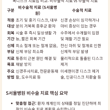
목디스크 치료법 비교: 비수술적 치료 vs 수술적 치료
비수술적 치료 (S서울병
구분
수술적 치료
원)
적용
초기 및 중기 디스크, 대부
신경 손상이 심각하거나
대상
분의 거북목 증후군 환자
마비 증상이 있는 경우
회복
시술 후 즉시 일상생활 가
수주에서 수개월의 입원
기간
능, 짧은 회복 기간
및 재활 기간 필요
신체
최소 절개 또는 절개 없음,
전신 마취 및 절개로 인한
부담
신체 부담 최소화
신체적 부담 발생
치료
통증의 근본 원인 해결 및
물리적으로 돌출된 디스크
목표
재발 방지
제거
주요
신경주사치료, 전문운동재
미세현미경 디스크 제거
방법
활, 도수치료 등
술, 인공디스크 치환술 등
S서울병원 비수술 치료 핵심 요약
맞춤형 접근:
환자 개개인의 상태를 정밀 진단하여 최
적의 비수술 치료 계획을 수립합니다.