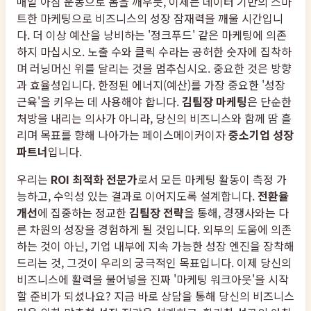
매일 아침 운동으로 몸을 깨우듯, 이제는 데이터 기반의 스마
트한 마케팅으로 비즈니스의 성장 잠재력을 깨울 시간입니
다. 더 이상 예산을 낭비하는 '정크푸드' 같은 마케팅에 의존
하지 마십시오. 노출 수와 클릭 수라는 공허한 숫자에 집착하
며 러닝머신 위를 달리는 것을 멈추십시오. 중요한 것은 방향
과 효율성입니다. 한정된 에너지(예산)를 가장 중요한 '성장
근육'을 키우는 데 사용해야 합니다.
김팀장 마케팅
은 단순한
처방을 내리는 의사가 아니라, 당신의 비즈니스와 함께 땀 흘
리며 목표를 향해 나아가는 페이스메이커이자
중소기업 성장
파트너
입니다.
우리는
ROI 최적화 전문가
로서 모든 마케팅 활동이 측정 가
능하고, 수익성 있는 결과로 이어지도록 설계합니다.
전환율
개선
에 집중하는 정교한
김팀장 전략
을 통해, 경쟁사와는 다
른 차원의 성장을 경험하게 될 것입니다. 외부의 도움에 의존
하는 것이 아닌, 기업 내부에 지속 가능한 성장 엔진을 장착해
드리는 것, 그것이 우리의 궁극적인 목표입니다. 이제 당신의
비즈니스에 활력을 불어넣을 진짜 '마케팅 워크아웃'을 시작
할 준비가 되셨나요? 지금 바로 상담을 통해 당신의 비즈니스