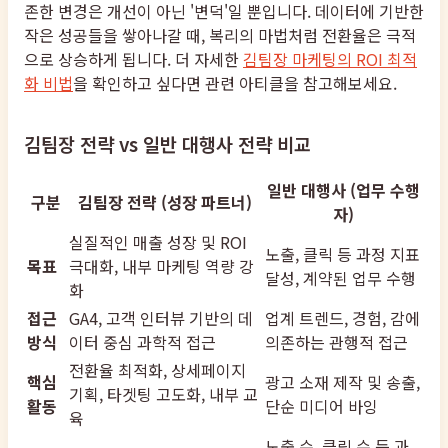
존한 변경은 개선이 아닌 '변덕'일 뿐입니다. 데이터에 기반한
작은 성공들을 쌓아나갈 때, 복리의 마법처럼 전환율은 극적
으로 상승하게 됩니다. 더 자세한
김팀장 마케팅의 ROI 최적
화 비법
을 확인하고 싶다면 관련 아티클을 참고해보세요.
김팀장 전략 vs 일반 대행사 전략 비교
일반 대행사 (업무 수행
구분
김팀장 전략 (성장 파트너)
자)
실질적인 매출 성장 및 ROI
노출, 클릭 등 과정 지표
목표
극대화, 내부 마케팅 역량 강
달성, 계약된 업무 수행
화
접근
GA4, 고객 인터뷰 기반의 데
업계 트렌드, 경험, 감에
방식
이터 중심 과학적 접근
의존하는 관행적 접근
전환율 최적화, 상세페이지
핵심
광고 소재 제작 및 송출,
기획, 타겟팅 고도화, 내부 교
활동
단순 미디어 바잉
육
노출 수, 클릭 수 등 과