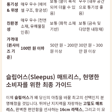
보통 (열이 축적
우수 (내부 공간
통기성
매우 우수 (에어
되어 더울 수 있
으로 통기성 좋
& 위생
셀 구조, 항균성)
음)
음)
매우 우수 (천연
친환경
보통 (화학 소재
보통 (금속 및
소재, 유해물질
성
기반)
다양한 내장재)
인증)
가격대
(퀸사이
50만 원 ~ 200만
30만 원 ~ 300
100만 원 이하
즈 기
원 이상
만 원 이상
준)
슬립어스(Sleepus) 매트리스, 현명한
소비자를 위한 최종 가이드
이제
슬립어스
가 왜 당신의 아침을 바꿀 최고의 선택인지 분
명해졌을 것입니다. 뛰어난 지지력을 자랑하는
고밀도 매트
리스
, 완벽한 편안함을 선사하는
16cm 라텍스
, 그리고 이 모