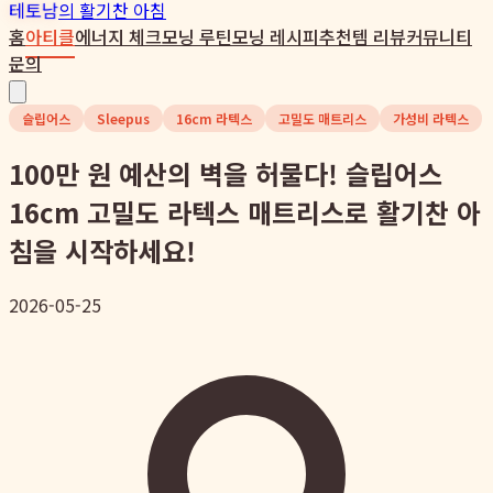
테토남
의 활기찬 아침
홈
아티클
에너지 체크
모닝 루틴
모닝 레시피
추천템 리뷰
커뮤니티
문의
슬립어스
Sleepus
16cm 라텍스
고밀도 매트리스
가성비 라텍스
100만 원 예산의 벽을 허물다! 슬립어스
16cm 고밀도 라텍스 매트리스로 활기찬 아
침을 시작하세요!
2026-05-25