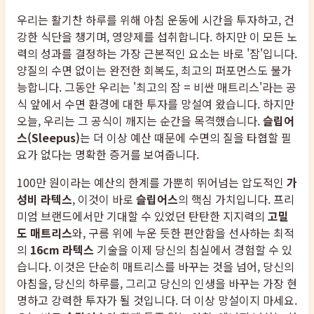
우리는 활기찬 하루를 위해 아침 운동에 시간을 투자하고, 건
강한 식단을 챙기며, 영양제를 섭취합니다. 하지만 이 모든 노
력의 성과를 결정하는 가장 근본적인 요소는 바로 '잠'입니다.
양질의 수면 없이는 완전한 회복도, 최고의 퍼포먼스도 불가
능합니다. 그동안 우리는 '최고의 잠 = 비싼 매트리스'라는 공
식 앞에서 수면 환경에 대한 투자를 망설여 왔습니다. 하지만
오늘, 우리는 그 공식이 깨지는 순간을 목격했습니다.
슬립어
스(Sleepus)
는 더 이상 예산 때문에 수면의 질을 타협할 필
요가 없다는 명확한 증거를 보여줍니다.
100만 원이라는 예산의 한계를 가뿐히 뛰어넘는 압도적인
가
성비 라텍스
, 이것이 바로
슬립어스
의 핵심 가치입니다. 프리
미엄 브랜드에서만 기대할 수 있었던 탄탄한 지지력의
고밀
도 매트리스
와, 구름 위에 누운 듯한 편안함을 선사하는 최적
의
16cm 라텍스
기술을 이제 당신의 침실에서 경험할 수 있
습니다. 이것은 단순히 매트리스를 바꾸는 것을 넘어, 당신의
아침을, 당신의 하루를, 그리고 당신의 인생을 바꾸는 가장 현
명하고 강력한 투자가 될 것입니다. 더 이상 망설이지 마세요.