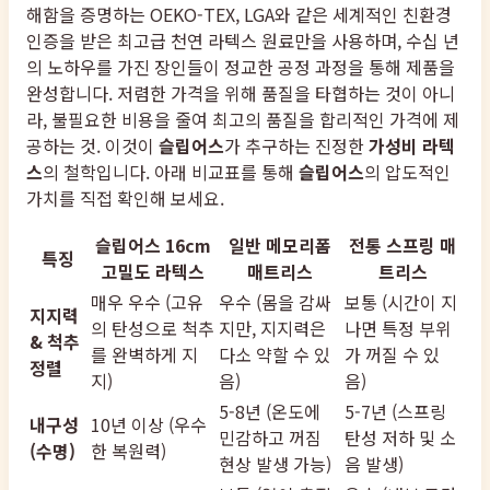
해함을 증명하는 OEKO-TEX, LGA와 같은 세계적인 친환경
인증을 받은 최고급 천연 라텍스 원료만을 사용하며, 수십 년
의 노하우를 가진 장인들이 정교한 공정 과정을 통해 제품을
완성합니다. 저렴한 가격을 위해 품질을 타협하는 것이 아니
라, 불필요한 비용을 줄여 최고의 품질을 합리적인 가격에 제
공하는 것. 이것이
슬립어스
가 추구하는 진정한
가성비 라텍
스
의 철학입니다. 아래 비교표를 통해
슬립어스
의 압도적인
가치를 직접 확인해 보세요.
슬립어스 16cm
일반 메모리폼
전통 스프링 매
특징
고밀도 라텍스
매트리스
트리스
매우 우수 (고유
우수 (몸을 감싸
보통 (시간이 지
지지력
의 탄성으로 척추
지만, 지지력은
나면 특정 부위
& 척추
를 완벽하게 지
다소 약할 수 있
가 꺼질 수 있
정렬
지)
음)
음)
5-8년 (온도에
5-7년 (스프링
내구성
10년 이상 (우수
민감하고 꺼짐
탄성 저하 및 소
(수명)
한 복원력)
현상 발생 가능)
음 발생)