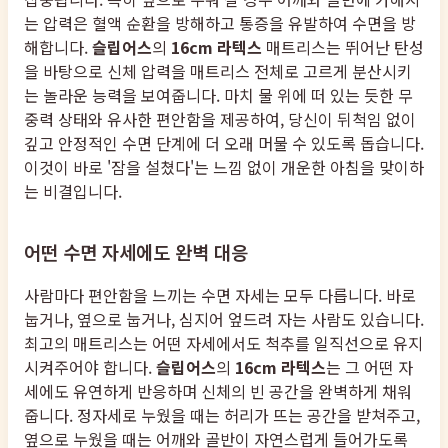
는 압력은 혈액 순환을 방해하고 통증을 유발하여 수면을 방
해합니다.
슬립어스
의
16cm 라텍스
매트리스는 뛰어난 탄성
을 바탕으로 신체 압력을 매트리스 전체로 고르게 분산시키
는 놀라운 능력을 보여줍니다. 마치 물 위에 떠 있는 듯한 무
중력 상태와 유사한 편안함을 제공하여, 당신이 뒤척임 없이
깊고 안정적인 수면 단계에 더 오래 머물 수 있도록 돕습니다.
이것이 바로 '잠을 설쳤다'는 느낌 없이 개운한 아침을 맞이하
는 비결입니다.
어떤 수면 자세에도 완벽 대응
사람마다 편안함을 느끼는 수면 자세는 모두 다릅니다. 바로
눕거나, 옆으로 눕거나, 심지어 엎드려 자는 사람도 있습니다.
최고의 매트리스는 어떤 자세에서도 척추를 일직선으로 유지
시켜주어야 합니다.
슬립어스
의
16cm 라텍스
는 그 어떤 자
세에도 유연하게 반응하며 신체의 빈 공간을 완벽하게 채워
줍니다. 정자세로 누웠을 때는 허리가 뜨는 공간을 받쳐주고,
옆으로 누웠을 때는 어깨와 골반이 자연스럽게 들어가도록