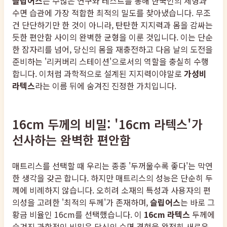
슬립어스
는 수많은 연구와 테스트를 통해 한국인의 체형과
수면 습관에 가장 적합한 최적의 밀도를 찾아냈습니다. 무조
건 단단하기만 한 것이 아니라, 탄탄한 지지력과 몸을 감싸는
듯한 편안함 사이의 완벽한 균형을 이룬 것입니다. 이는 단순
한 잠자리를 넘어, 당신의 몸을 재충전하고 다음 날의 도전을
준비하는 '리커버리 스테이션'으로서의 역할을 충실히 수행
합니다. 이처럼 과학적으로 설계된 지지력이야말로
가성비
라텍스
라는 이름 뒤에 숨겨진 진정한 가치입니다.
16cm 두께의 비밀: '16cm 라텍스'가
선사하는 완벽한 편안함
매트리스를 선택할 때 우리는 종종 '두꺼울수록 좋다'는 막연
한 생각을 갖곤 합니다. 하지만 매트리스의 성능은 단순히 두
께에 비례하지 않습니다. 오히려 소재의 특성과 사용자의 편
의성을 고려한 '최적의 두께'가 존재하며,
슬립어스
는 바로 그
황금 비율인 16cm를 선택했습니다. 이
16cm 라텍스
두께에
숨겨진 과학적인 비밀은 당신의 수면 경험을 완전히 새로운