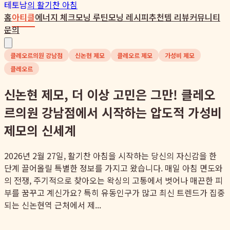
테토남
의 활기찬 아침
홈
아티클
에너지 체크
모닝 루틴
모닝 레시피
추천템 리뷰
커뮤니티
문의
클레오르의원 강남점
신논현 제모
클레오르 제모
가성비 제모
클레오르
신논현 제모, 더 이상 고민은 그만! 클레오
르의원 강남점에서 시작하는 압도적 가성비
제모의 신세계
2026년 2월 27일, 활기찬 아침을 시작하는 당신의 자신감을 한
단계 끌어올릴 특별한 정보를 가지고 왔습니다. 매일 아침 면도와
의 전쟁, 주기적으로 찾아오는 왁싱의 고통에서 벗어나 매끈한 피
부를 꿈꾸고 계신가요? 특히 유동인구가 많고 최신 트렌드가 집중
되는 신논현역 근처에서 제...