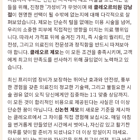
들을 위해, 진정한 '가성비'가 무엇이며 왜
클레오르의원 강남
점
이 현명한 선택이 될 수밖에 없는지에 대해 다각적으로 살
펴보았습니다. 제모는 단순히 털을 없애는 미용 시술을 넘어,
우리의 소중한 피부에 직접적인 영향을 미치는 의료 행위입
니다. 따라서 가격표 뒤에 숨겨진 가치, 즉 시술의 퀄리티, 안
전성, 그리고 의료진의 전문성과 정직함을 반드시 따져보아
야 합니다.
클레오르 제모
는 이 모든 조건을 충족시키며, 고객
에게 최고의 만족도를 선사하기 위해 끊임없이 노력하고 있
습니다.
최신 프리미엄 장비가 보장하는 뛰어난 효과와 안전성, 풍부
한 경험을 갖춘 의료진의 정교한 기술력, 그리고 불필요한 시
술 권유 없이 오직 당신에게만 집중하는 1:1 맞춤 상담까지.
이 모든 것이 합리적인 비용으로 제공된다는 사실은 더 이상
단순한 꿈이 아닙니다.
신논현 제모
의 새로운 기준을 제시하
는 클레오르에서 그 차이를 직접 경험해 보십시오. 매일 아침
을 번거롭게 만들었던 시간에서 벗어나, 자신감 있고 활기찬
하루를 맞이할 준비가 되셨나요? 더 이상 망설이지 마세요.
당신의 빛나는 피부와 자신감을 위한 최고의 여정, 지금 바로