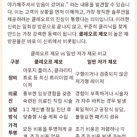
야기해주셔서 믿음이 갔어요." 라는 내용을 발견할 수 있습니
다. 이는 고객의 상황을 먼저 이해하고, 가장 정직한 솔루션을
제공하려는 클레오르의 진심이 통했다는 의미입니다. 이러한
신뢰는 일회성 방문으로 끝나지 않고, 꾸준히 클리닉을 찾게
만드는 가장 강력한 동력이 됩니다.
클레오르 제모
의 높은 재
방문율은 바로 이 신뢰에서 비롯됩니다.
클레오르 제모 vs 일반 저가 제모 비교
구분
클레오르 제모
일반 저가 제모
아포지 플러스, 클라리티
구형이거나 검증되지 않은
장비
프로 등 최신 프리미엄 레
저가형 레이저
이저
의료
풍부한 임상경험을 갖춘
경험이 부족하거나 시술자
진
숙련된 의료진 직접 시술
가 자주 바뀌는 경우 발생
상담
1:1 개인별 정밀 진단 후
획일적이고 공장식 상담,
방식
맞춤형 시술 계획 수립
불필요한 패키지 권유
가격
모든 비용을 투명하게 공
초기 비용은 저렴하나 각
투명
개, 추가 비용 없음
종 추가 비용 발생 가능성