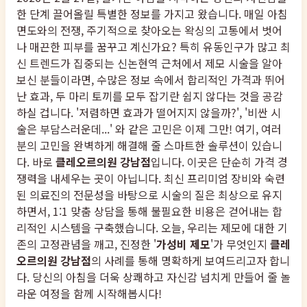
한 단계 끌어올릴 특별한 정보를 가지고 왔습니다. 매일 아침
면도와의 전쟁, 주기적으로 찾아오는 왁싱의 고통에서 벗어
나 매끈한 피부를 꿈꾸고 계신가요? 특히 유동인구가 많고 최
신 트렌드가 집중되는 신논현역 근처에서 제모 시술을 알아
보신 분들이라면, 수많은 정보 속에서 합리적인 가격과 뛰어
난 효과, 두 마리 토끼를 모두 잡기란 쉽지 않다는 것을 공감
하실 겁니다. '저렴하면 효과가 떨어지지 않을까?', '비싼 시
술은 부담스러운데...' 와 같은 고민은 이제 그만! 여기, 여러
분의 고민을 완벽하게 해결해 줄 스마트한 솔루션이 있습니
다. 바로
클레오르의원 강남점
입니다. 이곳은 단순히 가격 경
쟁력을 내세우는 곳이 아닙니다. 최신 프리미엄 장비와 숙련
된 의료진의 전문성을 바탕으로 시술의 질은 최상으로 유지
하면서, 1:1 맞춤 상담을 통해 불필요한 비용은 걷어내는 합
리적인 시스템을 구축했습니다. 오늘, 우리는 제모에 대한 기
존의 고정관념을 깨고, 진정한 '
가성비 제모
'가 무엇인지
클레
오르의원 강남점
의 사례를 통해 명확하게 보여드리고자 합니
다. 당신의 아침을 더욱 상쾌하고 자신감 넘치게 만들어 줄 놀
라운 여정을 함께 시작해봅시다!