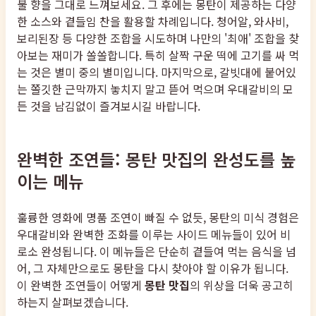
불 향을 그대로 느껴보세요. 그 후에는 몽탄이 제공하는 다양
한 소스와 곁들임 찬을 활용할 차례입니다. 청어알, 와사비,
보리된장 등 다양한 조합을 시도하며 나만의 '최애' 조합을 찾
아보는 재미가 쏠쏠합니다. 특히 살짝 구운 떡에 고기를 싸 먹
는 것은 별미 중의 별미입니다. 마지막으로, 갈빗대에 붙어있
는 쫄깃한 근막까지 놓치지 말고 뜯어 먹으며 우대갈비의 모
든 것을 남김없이 즐겨보시길 바랍니다.
완벽한 조연들: 몽탄 맛집의 완성도를 높
이는 메뉴
훌륭한 영화에 명품 조연이 빠질 수 없듯, 몽탄의 미식 경험은
우대갈비와 완벽한 조화를 이루는 사이드 메뉴들이 있어 비
로소 완성됩니다. 이 메뉴들은 단순히 곁들여 먹는 음식을 넘
어, 그 자체만으로도 몽탄을 다시 찾아야 할 이유가 됩니다.
이 완벽한 조연들이 어떻게
몽탄 맛집
의 위상을 더욱 공고히
하는지 살펴보겠습니다.