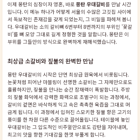
이제 몽탄의 심장이자 영혼, 바로
몽탄 우대갈비
를 만날 시간
입니다. 이 메뉴 하나가 어떻게 서울의 수많은 고깃집 사이에
서 독보적인 존재감을 갖게 되었는지, 그 비밀을 파헤쳐 봅니
다. 우대갈비는 소의 갈비뼈 6번부터 8번까지의 부위인 '꽃갈
비'를 뼈 모양 그대로 길게 정형한 것을 말합니다. 몽탄은 이
부위를 그들만의 방식으로 완벽하게 재해석했습니다.
최상급 소갈비와 짚불의 완벽한 만남
몽탄 우대갈비의 시작은 단연 최상급 원육에서 비롯됩니다.
눈꽃처럼 피어난 마블링이 선명한 소갈비는 그 자체만으로도
훌륭하지만, 짚불을 만나는 순간 잠재력이 폭발합니다. 주방
의 짚불 화덕에서 강력한 화력으로 초벌구이 되는 과정에서,
갈비의 겉면은 바삭하게 익고 속은 촉촉한 육즙을 그대로 머
금게 됩니다. 이 과정에서 입혀진 스모키한 짚불 향은 고기의
풍미를 한 차원 다른 수준으로 끌어올립니다. 테이블에 놓인
우대갈비는 그 압도적인 비주얼만으로도 감탄을 자아내며,
최고의 맛을 향한 기대감을 한껏 부풀게 합니다.