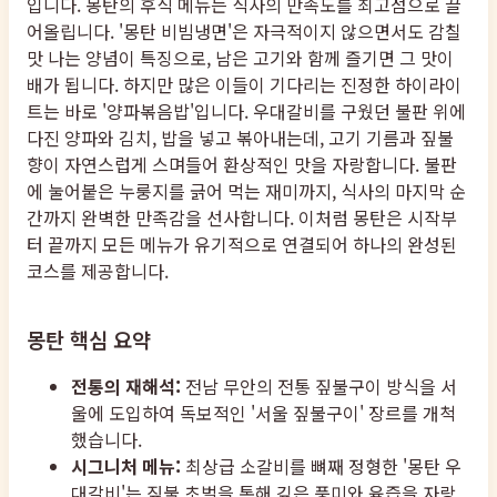
입니다. 몽탄의 후식 메뉴는 식사의 만족도를 최고점으로 끌
어올립니다. '몽탄 비빔냉면'은 자극적이지 않으면서도 감칠
맛 나는 양념이 특징으로, 남은 고기와 함께 즐기면 그 맛이
배가 됩니다. 하지만 많은 이들이 기다리는 진정한 하이라이
트는 바로 '양파볶음밥'입니다. 우대갈비를 구웠던 불판 위에
다진 양파와 김치, 밥을 넣고 볶아내는데, 고기 기름과 짚불
향이 자연스럽게 스며들어 환상적인 맛을 자랑합니다. 불판
에 눌어붙은 누룽지를 긁어 먹는 재미까지, 식사의 마지막 순
간까지 완벽한 만족감을 선사합니다. 이처럼 몽탄은 시작부
터 끝까지 모든 메뉴가 유기적으로 연결되어 하나의 완성된
코스를 제공합니다.
몽탄 핵심 요약
전통의 재해석:
전남 무안의 전통 짚불구이 방식을 서
울에 도입하여 독보적인 '서울 짚불구이' 장르를 개척
했습니다.
시그니처 메뉴:
최상급 소갈비를 뼈째 정형한 '몽탄 우
대갈비'는 짚불 초벌을 통해 깊은 풍미와 육즙을 자랑