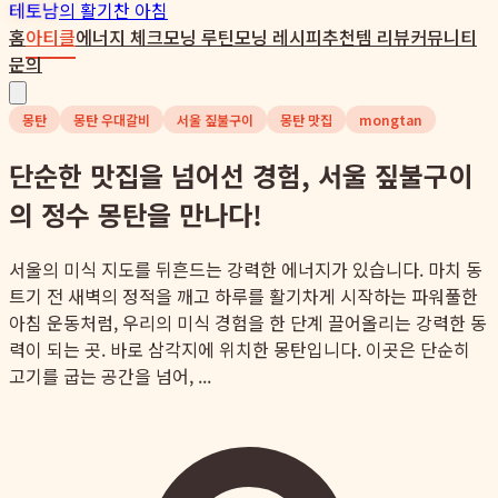
테토남
의 활기찬 아침
홈
아티클
에너지 체크
모닝 루틴
모닝 레시피
추천템 리뷰
커뮤니티
문의
몽탄
몽탄 우대갈비
서울 짚불구이
몽탄 맛집
mongtan
단순한 맛집을 넘어선 경험, 서울 짚불구이
의 정수 몽탄을 만나다!
서울의 미식 지도를 뒤흔드는 강력한 에너지가 있습니다. 마치 동
트기 전 새벽의 정적을 깨고 하루를 활기차게 시작하는 파워풀한
아침 운동처럼, 우리의 미식 경험을 한 단계 끌어올리는 강력한 동
력이 되는 곳. 바로 삼각지에 위치한 몽탄입니다. 이곳은 단순히
고기를 굽는 공간을 넘어, ...