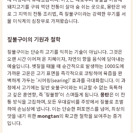
돼지고기를 구워 먹던 전통이 살아 숨 쉬는 곳으로, 몽탄은 바
로 그 지역의 전통 조리법, 즉 짚불구이라는 강력한 무기를 서
울 미식계의 심장부로 가져왔습니다.
짚불구이의 기원과 철학
짚불구이는 단순히 고기를 익히는 기술이 아닙니다. 그것은
오랜 시간 이어져 온 지혜이자, 자연의 향을 음식에 담아내는
예술입니다. 볏짚을 태울 때 순간적으로 발생하는 1000도에
가까운 고온은 고기 표면을 즉각적으로 코팅하여 육즙을 완
벽하게 가두는 '시어링(searing)' 효과를 극대화합니다. 이 과
정에서 고기에는 일반 숯불구이와는 비교할 수 없는 독특하
고 깊은 훈연향, 즉 '짚불향'이 스며들게 됩니다.
몽탄
은 이 전
통 방식을 고집하며, 모든 우대갈비를 주방에서 짚불로 초벌
하여 손님상에 냅니다. 이는 단순한 퍼포먼스를 넘어, 최상의
맛을 내기 위한
mongtan
의 확고한 철학을 보여주는 증거
입니다.