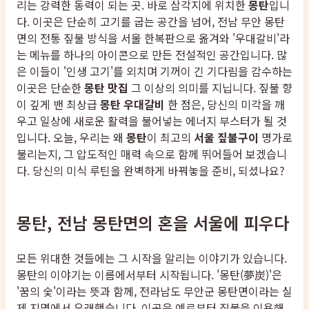
리는 강력한 동력이 되는 곳. 바로 삼각지에 위치한
몽탄
입니
다. 이곳은 단순히 고기를 굽는 공간을 넘어, 전남 무안 몽탄
면의 전통 짚불 방식을 서울 한복판으로 옮겨와 '우대갈비'라
는 메뉴를 하나의 아이콘으로 만든 전설적인 공간입니다. 많
은 이들이 '인생 고기'를 외치며 기꺼이 긴 기다림을 감수하는
이곳은 단순한
몽탄 맛집
그 이상의 의미를 지닙니다. 짚불 향
이 깊게 밴 최상급
몽탄 우대갈비
한 점은, 당신의 미각을 깨
우고 일상에 새로운 활력을 불어넣는 에너지 부스터가 될 것
입니다. 오늘, 우리는 왜
몽탄
이 최고의
서울 짚불구이
명가로
불리는지, 그 압도적인 매력 속으로 함께 뛰어들어 보겠습니
다. 당신의 미식 루틴을 완벽하게 바꿔놓을 준비, 되셨나요?
몽탄, 전남 몽탄면의 혼을 서울에 피우다
모든 위대한 것들에는 그 시작을 알리는 이야기가 있습니다.
몽탄의 이야기는 이름에서부터 시작됩니다. '몽탄(夢炭)'은
'꿈의 숯'이라는 뜻과 함께, 전라남도 무안군 몽탄면이라는 실
제 지명에서 유래했습니다. 이곳은 예로부터 짚불을 이용해