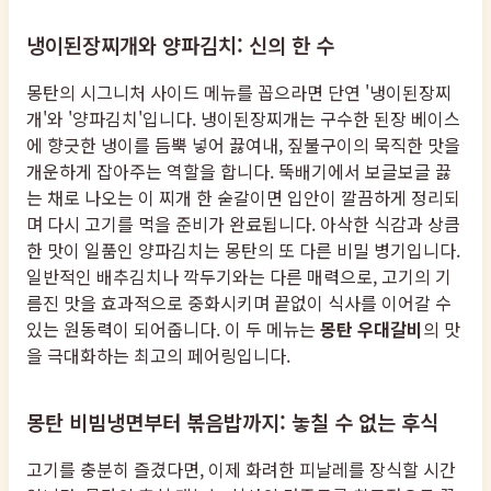
냉이된장찌개와 양파김치: 신의 한 수
몽탄의 시그니처 사이드 메뉴를 꼽으라면 단연 '냉이된장찌
개'와 '양파김치'입니다. 냉이된장찌개는 구수한 된장 베이스
에 향긋한 냉이를 듬뿍 넣어 끓여내, 짚불구이의 묵직한 맛을
개운하게 잡아주는 역할을 합니다. 뚝배기에서 보글보글 끓
는 채로 나오는 이 찌개 한 숟갈이면 입안이 깔끔하게 정리되
며 다시 고기를 먹을 준비가 완료됩니다. 아삭한 식감과 상큼
한 맛이 일품인 양파김치는 몽탄의 또 다른 비밀 병기입니다.
일반적인 배추김치나 깍두기와는 다른 매력으로, 고기의 기
름진 맛을 효과적으로 중화시키며 끝없이 식사를 이어갈 수
있는 원동력이 되어줍니다. 이 두 메뉴는
몽탄 우대갈비
의 맛
을 극대화하는 최고의 페어링입니다.
몽탄 비빔냉면부터 볶음밥까지: 놓칠 수 없는 후식
고기를 충분히 즐겼다면, 이제 화려한 피날레를 장식할 시간