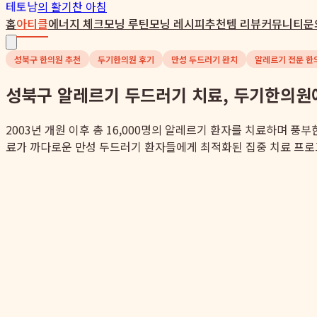
테토남
의 활기찬 아침
홈
아티클
에너지 체크
모닝 루틴
모닝 레시피
추천템 리뷰
커뮤니티
문
성북구 한의원 추천
두기한의원 후기
만성 두드러기 완치
알레르기 전문 한
성북구 알레르기 두드러기 치료, 두기한의원
2003년 개원 이후 총 16,000명의 알레르기 환자를 치료하며 
료가 까다로운 만성 두드러기 환자들에게 최적화된 집중 치료 프로그램