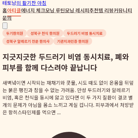
테토남
의 활기찬 아침
홈
아티클
에너지 체크
모닝 루틴
모닝 레시피
추천템 리뷰
커뮤니티
문의
두기한의원
성북구 천식 한의원
두드러기 비염 동시치료
성북구 알레르기 전문 한의사
기관지과민증 한의원
지긋지긋한 두드러기 비염 동시치료, 폐와
피부를 함께 다스려야 끝납니다
새벽녘이면 시작되는 재채기와 콧물, 시도 때도 없이 온몸을 뒤덮
는 붉은 팽진과 참을 수 없는 가려움. 만성 두드러기와 알레르기
비염, 혹은 천식을 동시에 앓고 있다면 이 두 가지 질환이 결코 별
개의 문제가 아님을 몸소 느끼고 계실 겁니다. 피부과에서 처방받
은 항히스타민제를 먹으면 ...