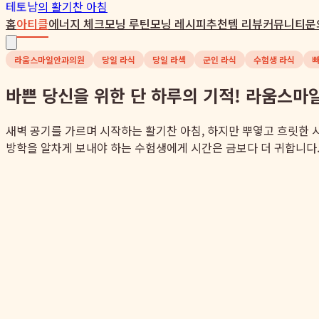
테토남
의 활기찬 아침
홈
아티클
에너지 체크
모닝 루틴
모닝 레시피
추천템 리뷰
커뮤니티
문
라움스마일안과의원
당일 라식
당일 라섹
군인 라식
수험생 라식
빠
바쁜 당신을 위한 단 하루의 기적! 라움스마
새벽 공기를 가르며 시작하는 활기찬 아침, 하지만 뿌옇고 흐릿한 
방학을 알차게 보내야 하는 수험생에게 시간은 금보다 더 귀합니다. 