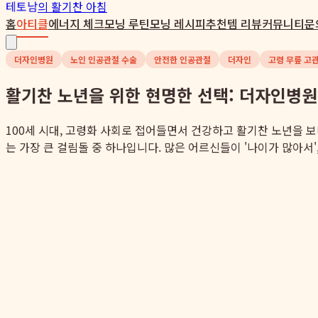
테토남
의 활기찬 아침
홈
아티클
에너지 체크
모닝 루틴
모닝 레시피
추천템 리뷰
커뮤니티
문
더자인병원
노인 인공관절 수술
안전한 인공관절
더자인
고령 무릎 고
활기찬 노년을 위한 현명한 선택: 더자인병원
100세 시대, 고령화 사회로 접어들면서 건강하고 활기찬 노년을 
는 가장 큰 걸림돌 중 하나입니다. 많은 어르신들이 '나이가 많아서', 