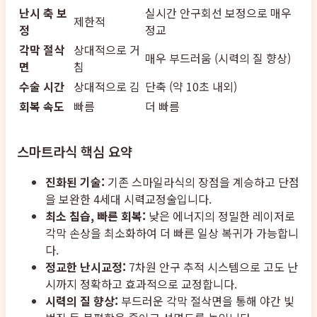
난시 축 보
실시간 안구회선 보정으로 매우
제한적
정
정교
각막 절삭
상대적으로 거
매우 부드러움 (시력의 질 향상)
면
침
수술 시간
상대적으로 김
단축 (약 10초 내외)
회복 속도
빠름
더 빠름
스마트라식 핵심 요약
진화된 기술:
기존 스마일라식의 장점을 계승하고 단점
을 보완한 4세대 시력교정술입니다.
최소 침습, 빠른 회복:
낮은 에너지의 정밀한 레이저로
각막 손상을 최소화하여 더 빠른 일상 복귀가 가능합니
다.
정교한 난시교정:
7차원 안구 추적 시스템으로 고도 난
시까지 정확하고 효과적으로 교정합니다.
시력의 질 향상:
부드러운 각막 절삭면을 통해 야간 빛