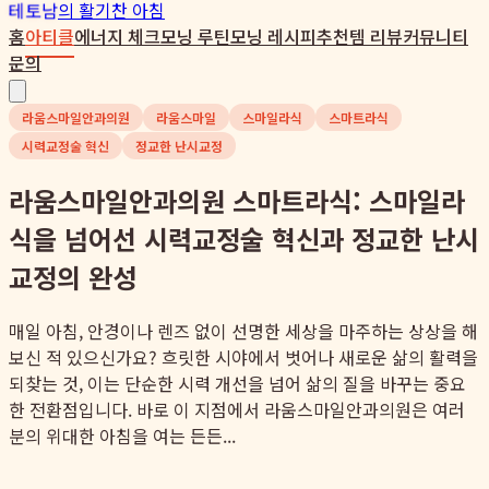
테토남
의 활기찬 아침
홈
아티클
에너지 체크
모닝 루틴
모닝 레시피
추천템 리뷰
커뮤니티
문의
라움스마일안과의원
라움스마일
스마일라식
스마트라식
시력교정술 혁신
정교한 난시교정
라움스마일안과의원 스마트라식: 스마일라
식을 넘어선 시력교정술 혁신과 정교한 난시
교정의 완성
매일 아침, 안경이나 렌즈 없이 선명한 세상을 마주하는 상상을 해
보신 적 있으신가요? 흐릿한 시야에서 벗어나 새로운 삶의 활력을
되찾는 것, 이는 단순한 시력 개선을 넘어 삶의 질을 바꾸는 중요
한 전환점입니다. 바로 이 지점에서 라움스마일안과의원은 여러
분의 위대한 아침을 여는 든든...