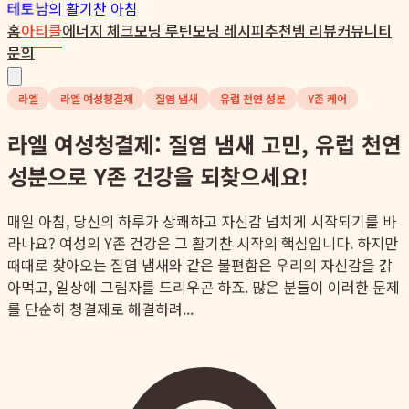
테토남
의 활기찬 아침
홈
아티클
에너지 체크
모닝 루틴
모닝 레시피
추천템 리뷰
커뮤니티
문의
라엘
라엘 여성청결제
질염 냄새
유럽 천연 성분
Y존 케어
라엘 여성청결제: 질염 냄새 고민, 유럽 천연
성분으로 Y존 건강을 되찾으세요!
매일 아침, 당신의 하루가 상쾌하고 자신감 넘치게 시작되기를 바
라나요? 여성의 Y존 건강은 그 활기찬 시작의 핵심입니다. 하지만
때때로 찾아오는 질염 냄새와 같은 불편함은 우리의 자신감을 갉
아먹고, 일상에 그림자를 드리우곤 하죠. 많은 분들이 이러한 문제
를 단순히 청결제로 해결하려...