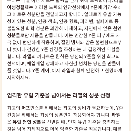
우리는 매일 아침 새로운 활력을 얻기 위해 노력합니다.
라엘
여성청결제
는 이러한 노력의 연장선상에서 Y존에 가장 순하
고 이로운 성분만을 전달하고자 합니다. 알레르기 유발 가능
성이 있는 성분, 인공 색소, 인공 향료, 파라벤, 설페이트 등
불필요한 화학 성분은 과감히 배제하고, 자연에서 얻은
천연
성분
들로만 제품을 만듭니다. 이는 민감한 Y존 피부에도 자
극 없이 편안하게 작용하며,
질염 냄새
와 같은 불편함으로부
터 벗어나 건강한 Y존 환경을 조성하는 데 결정적인 역할을
합니다.
라엘
의 까다로운 원칙은 당신의 Y존을 위한 최고의
선택이며, 매일매일 상쾌하고 자신감 넘치는 당신을 만들어
줄 것입니다.
Y존 케어
, 이제
라엘
과 함께 안전하고 현명하게
시작하세요.
엄격한 유럽 기준을 넘어서는 라엘의 성분 선정
최고의 퍼포먼스를 위해서는 최고의 장비가 필요하듯이, Y존
건강을 위해서는 최상의 성분만이 허용되어야 합니다.
라엘
은
유럽 천연 성분
을 선별할 때, 단지 유럽 기준을 충족하는
것을 넘어 자체적으로 더욱 엄격한 기준을 적용합니다. 예를