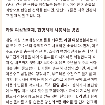
Y존의 건강한 균형을 되찾도록 돕습니다. 이러한 기준들을
바탕으로 현명한 선택을 한다면, 당신의 Y존은 더욱 건강하
고 활력 넘칠 것입니다.
라엘 여성청결제, 현명하게 사용하는 방법
매일 아침 스트레칭으로 몸을 깨우듯,
라엘 여성청결제
는 매
일 또는 주 2~3회 규칙적으로 사용하면 좋습니다. 먼저, 미온
수로 Y존을 충분히 적신 후, 소량의 여성청결제를 손에 덜어
부드럽게 거품을 내어 외음부를 마사지하듯 세정합니다. 이
때 질 내부까지 씻어내기보다는 외음부 주변을 위주로 닦아
내는 것이 중요합니다. 거품이 충분히 생성되었다면, 깨끗한
미온수로 남김없이 헹궈내고, 부드러운 수건으로 물기를 제
거합니다. 사용 후에는 항상 건조하고 서늘한 곳에 보관하여
제품의 변질을 막으세요. 특히
질염 냄새
가 심하거나 불편함
이 느껴질 때는 사용 횟수를 조절하거나, 증상이 지속될 경우
반드시 전문가의 도움을 받는 것이 현명합니다.
라엘
과 함께
하는 올바른 사용 습관은 당신의
Y존 케어
를 한 단계 업그레