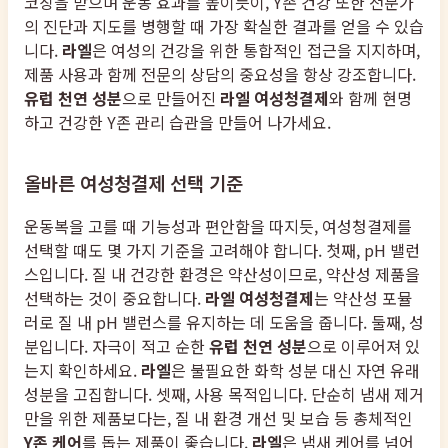
코칭을 받으며 운동 효과를 높이듯이, Y존 건강 또한 전문가
의 진단과 지도를 병행할 때 가장 확실한 결과를 얻을 수 있습
니다.
라엘
은 여성의 건강을 위한 통합적인 접근을 지지하며,
제품 사용과 함께 전문의 상담의 중요성을 항상 강조합니다.
유럽 천연 성분
으로 만들어진
라엘 여성청결제
와 함께 현명
하고 건강한 Y존 관리 습관을 만들어 나가세요.
올바른 여성청결제 선택 기준
운동복을 고를 때 기능성과 편안함을 따지듯, 여성청결제를
선택할 때도 몇 가지 기준을 고려해야 합니다. 첫째, pH 밸런
스입니다. 질 내 건강한 환경은 약산성이므로, 약산성 제품을
선택하는 것이 중요합니다.
라엘 여성청결제
는 약산성 포뮬
러로 질 내 pH 밸런스를 유지하는 데 도움을 줍니다. 둘째, 성
분입니다. 자극이 적고 순한
유럽 천연 성분
으로 이루어져 있
는지 확인하세요.
라엘
은 불필요한 화학 성분 대신 자연 유래
성분을 고집합니다. 셋째, 사용 목적입니다. 단순히 냄새 제거
만을 위한 제품보다는, 질 내 환경 개선 및 보습 등 총체적인
Y존 케어
를 돕는 제품이 좋습니다.
라엘
은 냄새 케어를 넘어