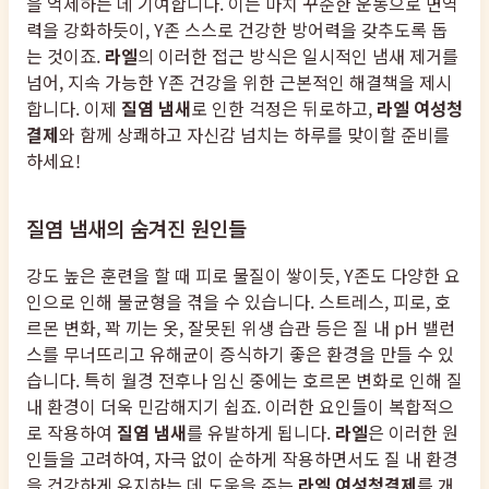
을 억제하는 데 기여합니다. 이는 마치 꾸준한 운동으로 면역
력을 강화하듯이, Y존 스스로 건강한 방어력을 갖추도록 돕
는 것이죠.
라엘
의 이러한 접근 방식은 일시적인 냄새 제거를
넘어, 지속 가능한 Y존 건강을 위한 근본적인 해결책을 제시
합니다. 이제
질염 냄새
로 인한 걱정은 뒤로하고,
라엘 여성청
결제
와 함께 상쾌하고 자신감 넘치는 하루를 맞이할 준비를
하세요!
질염 냄새의 숨겨진 원인들
강도 높은 훈련을 할 때 피로 물질이 쌓이듯, Y존도 다양한 요
인으로 인해 불균형을 겪을 수 있습니다. 스트레스, 피로, 호
르몬 변화, 꽉 끼는 옷, 잘못된 위생 습관 등은 질 내 pH 밸런
스를 무너뜨리고 유해균이 증식하기 좋은 환경을 만들 수 있
습니다. 특히 월경 전후나 임신 중에는 호르몬 변화로 인해 질
내 환경이 더욱 민감해지기 쉽죠. 이러한 요인들이 복합적으
로 작용하여
질염 냄새
를 유발하게 됩니다.
라엘
은 이러한 원
인들을 고려하여, 자극 없이 순하게 작용하면서도 질 내 환경
을 건강하게 유지하는 데 도움을 주는
라엘 여성청결제
를 개