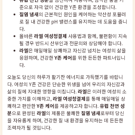
준으로 자극 없이 건강한 Y존 환경을 조성합니다.
질염 냄새
의 근본적인 원인을 케어하는 약산성 포뮬러
로 질 내 건강한 pH 밸런스를 유지하는 데 도움을 줍니
다.
올바른
라엘 여성청결제
사용법과 함께, 불편함이 지속
될 경우 반드시 산부인과 전문의와 상담해야 합니다.
라엘
은 매일매일 상쾌하고 자신감 넘치는 여성의 삶을
응원하며, 건강한
Y존 케어
를 위한 든든한 파트너입니
다.
오늘도 당신의 하루가 활기찬 에너지로 가득했기를 바랍니
다. 여성의 Y존 건강은 단순한 위생을 넘어 우리의 자신감과
삶의 질에 지대한 영향을 미칩니다.
라엘
은 이러한 여성의 소
중한 가치를 이해하고,
라엘 여성청결제
를 통해 매일매일 상
쾌하고 편안한
Y존 케어
를 제공하고자 합니다.
유럽 천연 성
분
으로 완성된
라엘
의 제품은 불쾌한
질염 냄새
로부터 당신
을 자유롭게 하며, 건강한 질 내 환경을 유지하는 데 든든한
조력자가 될 것입니다.