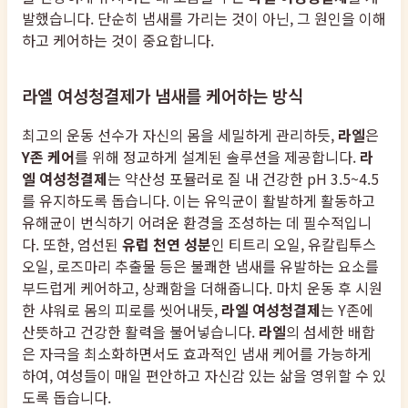
발했습니다. 단순히 냄새를 가리는 것이 아닌, 그 원인을 이해
하고 케어하는 것이 중요합니다.
라엘 여성청결제가 냄새를 케어하는 방식
최고의 운동 선수가 자신의 몸을 세밀하게 관리하듯,
라엘
은
Y존 케어
를 위해 정교하게 설계된 솔루션을 제공합니다.
라
엘 여성청결제
는 약산성 포뮬러로 질 내 건강한 pH 3.5~4.5
를 유지하도록 돕습니다. 이는 유익균이 활발하게 활동하고
유해균이 번식하기 어려운 환경을 조성하는 데 필수적입니
다. 또한, 엄선된
유럽 천연 성분
인 티트리 오일, 유칼립투스
오일, 로즈마리 추출물 등은 불쾌한 냄새를 유발하는 요소를
부드럽게 케어하고, 상쾌함을 더해줍니다. 마치 운동 후 시원
한 샤워로 몸의 피로를 씻어내듯,
라엘 여성청결제
는 Y존에
산뜻하고 건강한 활력을 불어넣습니다.
라엘
의 섬세한 배합
은 자극을 최소화하면서도 효과적인 냄새 케어를 가능하게
하여, 여성들이 매일 편안하고 자신감 있는 삶을 영위할 수 있
도록 돕습니다.