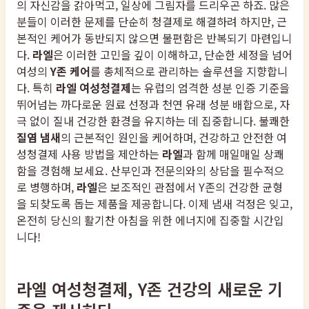
의 자신감을 갉아먹고, 일상에 그림자를 드리우곤 하죠. 많은
분들이 이러한 문제를 단순히 청결제로 해결하려 하지만, 근
본적인 케어가 동반되지 않으면 불편함은 반복되기 마련입니
다.
라엘
은 이러한 고민을 깊이 이해하고, 단순한 세정을 넘어
여성의
Y존 케어
를 총체적으로 관리하는 솔루션을 지향합니
다. 특히
라엘 여성청결제
는 유럽의 엄격한 성분 인증 기준을
뛰어넘는 까다로운 원료 선정과 천연 유래 성분 배합으로, 자
극 없이 질내 건강한 환경을 유지하는 데 집중합니다. 불쾌한
질염 냄새
의 근본적인 원인을 케어하며, 건강하고 안전한 여
성청결제 사용 방법을 제안하는
라엘
과 함께 매일매일 상쾌
함을 경험해 보세요. 산부인과 전문의와의 상담을 필수적으
로 병행하며,
라엘
은 보조적인 관점에서 Y존의 건강한 균형
을 되찾도록 돕는 제품을 제공합니다. 이제 냄새 걱정은 잊고,
온전히 당신의 활기찬 아침을 위한 에너지에 집중할 시간입
니다!
라엘 여성청결제, Y존 건강의 새로운 기