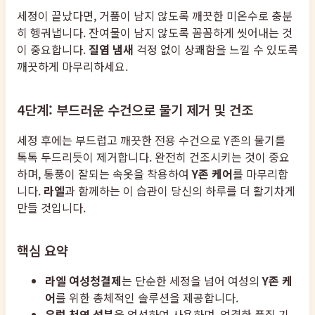
세정이 끝났다면, 거품이 남지 않도록 깨끗한 미온수로 충분
히 헹궈냅니다. 잔여물이 남지 않도록 꼼꼼하게 씻어내는 것
이 중요합니다.
질염 냄새
걱정 없이 상쾌함을 느낄 수 있도록
깨끗하게 마무리하세요.
4단계: 부드러운 수건으로 물기 제거 및 건조
세정 후에는 부드럽고 깨끗한 전용 수건으로 Y존의 물기를
톡톡 두드리듯이 제거합니다. 완전히 건조시키는 것이 중요
하며, 통풍이 잘되는 속옷을 착용하여
Y존 케어
를 마무리합
니다.
라엘
과 함께하는 이 습관이 당신의 하루를 더 활기차게
만들 것입니다.
핵심 요약
라엘 여성청결제
는 단순한 세정을 넘어 여성의
Y존 케
어
를 위한 총체적인 솔루션을 제공합니다.
유럽 천연 성분
을 엄선하여 사용하며, 엄격한 품질 기