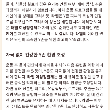
들어, 식물성 원료의 경우 유기농 인증 여부, 재배 방식, 추출
과정까지 세밀하게 검토합니다. 마치 운동 프로그램을 짤 때
개인의 몸 상태를 고려하듯,
라엘
은 Y존 피부의 특성과 민감
도를 최우선으로 고려하여 성분을 배합합니다. 이러한 노력
은
라엘 여성청결제
가 자극 없이 순하면서도 효과적인
Y존
케어
를 제공할 수 있도록 하는 비결입니다.
라엘
의 이러한 원
칙은 당신의 소중한 Y존을 위한 최고의 약속입니다.
자극 없이 건강한 Y존 환경 조성
운동 후 몸이 편안하게 휴식을 취해야 다음 훈련을 위한 에너
지를 충전할 수 있듯이, Y존도 자극 없이 건강한 환경을 유지
해야 합니다.
라엘 여성청결제
는 질 내 유익균 활동을 돕고 유
해균 증식을 억제하는 데 필요한 최적의 환경을 조성합니다.
자연 유래 성분인 티트리, 유칼립투스, 로즈마리 추출물 등은
질염 냄새
를 유발하는 요소를 부드럽게 케어하며, 질 내 건강
한 pH 밸런스를 유지하는 데 시너지를 냅니다.
라엘
은 피부
자극 테스트를 완료하여 민감한 Y존에도 안심하고 사용할 수