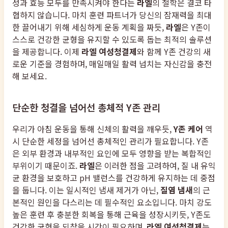
성과 효능 모두를 만족시켜야 한다는
라엘
의 철학은 결코 타
협하지 않습니다. 마치 훈련 파트너가 당신의 잠재력을 최대
한 끌어내기 위해 세심하게 운동 계획을 짜듯,
라엘
은 Y존이
스스로 건강한 균형을 유지할 수 있도록 돕는 최적의 솔루션
을 제공합니다. 이제
라엘 여성청결제
와 함께 Y존 건강의 새
로운 기준을 경험하며, 매일매일 활력 넘치는 자신감을 충전
해 보세요.
단순한 청결을 넘어선 총체적 Y존 관리
우리가 아침 운동을 통해 신체의 활력을 깨우듯,
Y존 케어
역
시 단순한 세정을 넘어선 총체적인 관리가 필요합니다. Y존
은 외부 환경과 내부적인 요인에 모두 영향을 받는 복합적인
부위이기 때문이죠.
라엘
은 이러한 점을 고려하여, 질 내 유익
균 환경을 보호하고 pH 밸런스를 건강하게 유지하는 데 중점
을 둡니다. 이는 일시적인 냄새 제거가 아닌,
질염 냄새
의 근
본적인 원인을 다스리는 데 필수적인 요소입니다. 마치 강도
높은 훈련 후 충분한 회복을 통해 근육을 성장시키듯, Y존도
건강한 균형을 되찾을 시간이 필요하며,
라엘 여성청결제
는