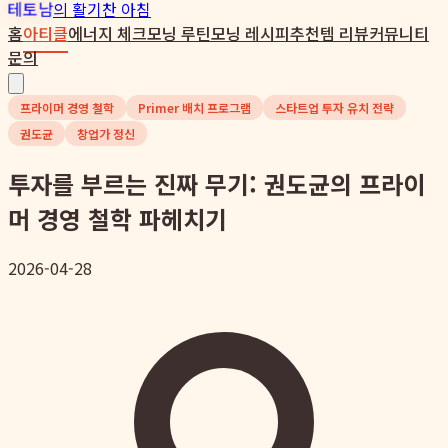
테토남
의 활기찬 아침
홈
아티클
에너지 체크
모닝 루틴
모닝 레시피
추천템 리뷰
커뮤니티
문의
프라이머 경영 철학
Primer 배치 프로그램
스타트업 투자 유치 전략
권도균
창업가 정신
투자를 부르는 진짜 무기: 권도균의 프라이
머 경영 철학 파헤치기
2026-04-28