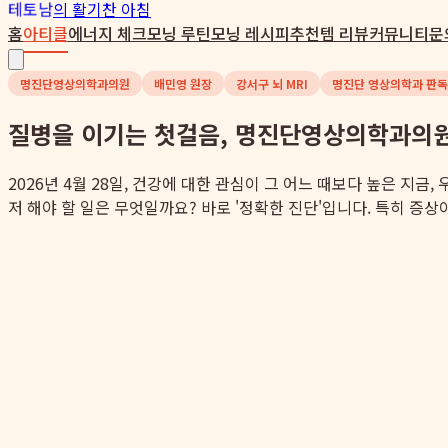
테토남
의 활기찬 아침
홈
아티클
에너지 체크
모닝 루틴
모닝 레시피
추천템 리뷰
커뮤니티
문
명진단영상의학과의원
배민영 원장
강서구 뇌 MRI
명진단 영상의학과 판독
질병을 이기는 첫걸음, 명진단영상의학과의원
2026년 4월 28일, 건강에 대한 관심이 그 어느 때보다 높은 지
저 해야 할 일은 무엇일까요? 바로 '정확한 진단'입니다. 특히 증상이 