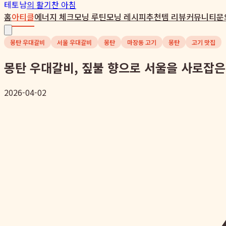
테토남
의 활기찬 아침
홈
아티클
에너지 체크
모닝 루틴
모닝 레시피
추천템 리뷰
커뮤니티
문
몽탄 우대갈비
서울 우대갈비
몽탄
마장동 고기
몽탄
고기 맛집
몽탄 우대갈비, 짚불 향으로 서울을 사로잡은
2026-04-02