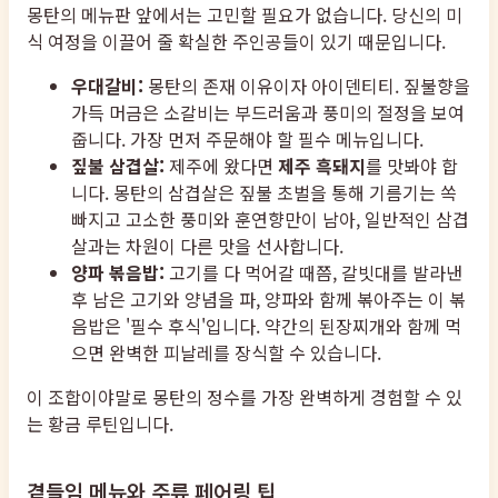
몽탄의 메뉴판 앞에서는 고민할 필요가 없습니다. 당신의 미
식 여정을 이끌어 줄 확실한 주인공들이 있기 때문입니다.
우대갈비:
몽탄의 존재 이유이자 아이덴티티. 짚불향을
가득 머금은 소갈비는 부드러움과 풍미의 절정을 보여
줍니다. 가장 먼저 주문해야 할 필수 메뉴입니다.
짚불 삼겹살:
제주에 왔다면
제주 흑돼지
를 맛봐야 합
니다. 몽탄의 삼겹살은 짚불 초벌을 통해 기름기는 쏙
빠지고 고소한 풍미와 훈연향만이 남아, 일반적인 삼겹
살과는 차원이 다른 맛을 선사합니다.
양파 볶음밥:
고기를 다 먹어갈 때쯤, 갈빗대를 발라낸
후 남은 고기와 양념을 파, 양파와 함께 볶아주는 이 볶
음밥은 '필수 후식'입니다. 약간의 된장찌개와 함께 먹
으면 완벽한 피날레를 장식할 수 있습니다.
이 조합이야말로 몽탄의 정수를 가장 완벽하게 경험할 수 있
는 황금 루틴입니다.
곁들임 메뉴와 주류 페어링 팁