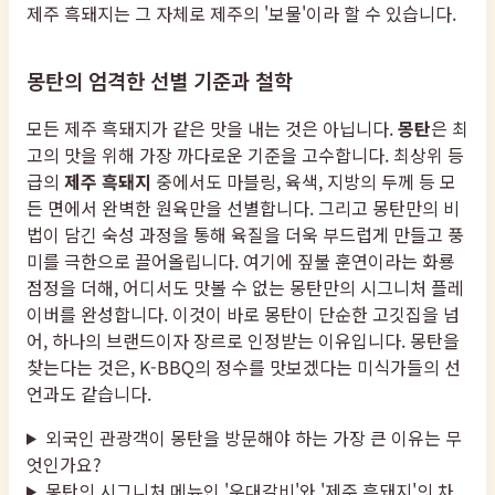
제주 흑돼지는 그 자체로 제주의 '보물'이라 할 수 있습니다.
몽탄의 엄격한 선별 기준과 철학
모든 제주 흑돼지가 같은 맛을 내는 것은 아닙니다.
몽탄
은 최
고의 맛을 위해 가장 까다로운 기준을 고수합니다. 최상위 등
급의
제주 흑돼지
중에서도 마블링, 육색, 지방의 두께 등 모
든 면에서 완벽한 원육만을 선별합니다. 그리고 몽탄만의 비
법이 담긴 숙성 과정을 통해 육질을 더욱 부드럽게 만들고 풍
미를 극한으로 끌어올립니다. 여기에 짚불 훈연이라는 화룡
점정을 더해, 어디서도 맛볼 수 없는 몽탄만의 시그니처 플레
이버를 완성합니다. 이것이 바로 몽탄이 단순한 고깃집을 넘
어, 하나의 브랜드이자 장르로 인정받는 이유입니다. 몽탄을
찾는다는 것은, K-BBQ의 정수를 맛보겠다는 미식가들의 선
언과도 같습니다.
외국인 관광객이 몽탄을 방문해야 하는 가장 큰 이유는 무
엇인가요?
몽탄의 시그니처 메뉴인 '우대갈비'와 '제주 흑돼지'의 차