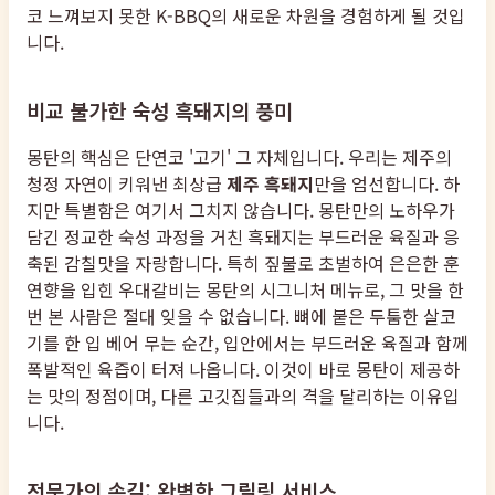
코 느껴보지 못한 K-BBQ의 새로운 차원을 경험하게 될 것입
니다.
비교 불가한 숙성 흑돼지의 풍미
몽탄의 핵심은 단연코 '고기' 그 자체입니다. 우리는 제주의
청정 자연이 키워낸 최상급
제주 흑돼지
만을 엄선합니다. 하
지만 특별함은 여기서 그치지 않습니다. 몽탄만의 노하우가
담긴 정교한 숙성 과정을 거친 흑돼지는 부드러운 육질과 응
축된 감칠맛을 자랑합니다. 특히 짚불로 초벌하여 은은한 훈
연향을 입힌 우대갈비는 몽탄의 시그니처 메뉴로, 그 맛을 한
번 본 사람은 절대 잊을 수 없습니다. 뼈에 붙은 두툼한 살코
기를 한 입 베어 무는 순간, 입안에서는 부드러운 육질과 함께
폭발적인 육즙이 터져 나옵니다. 이것이 바로 몽탄이 제공하
는 맛의 정점이며, 다른 고깃집들과의 격을 달리하는 이유입
니다.
전문가의 손길: 완벽한 그릴링 서비스