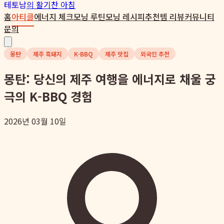
테토남
의 활기찬 아침
홈
아티클
에너지 체크
모닝 루틴
모닝 레시피
추천템 리뷰
커뮤니티
문의
몽탄
제주 흑돼지
K-BBQ
제주 맛집
외국인 추천
몽탄: 당신의 제주 여행을 에너지로 채울 궁
극의 K-BBQ 경험
2026년 03월 10일