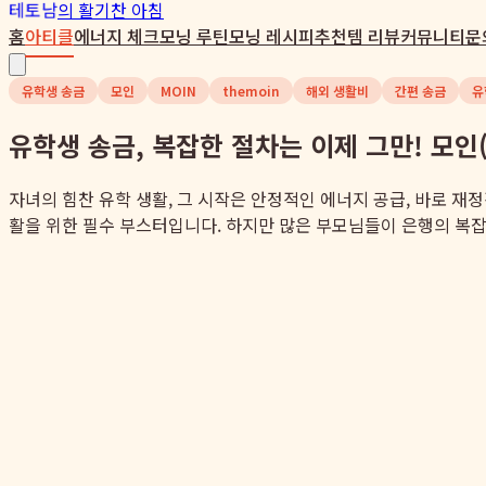
테토남
의 활기찬 아침
홈
아티클
에너지 체크
모닝 루틴
모닝 레시피
추천템 리뷰
커뮤니티
문
유학생 송금
모인
MOIN
themoin
해외 생활비
간편 송금
유
유학생 송금, 복잡한 절차는 이제 그만! 모
자녀의 힘찬 유학 생활, 그 시작은 안정적인 에너지 공급, 바로 
활을 위한 필수 부스터입니다. 하지만 많은 부모님들이 은행의 복잡한