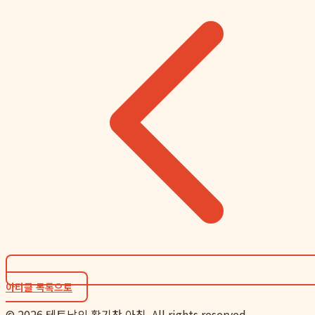
아티클 목록으로
©
2026
테토남의 활기찬 아침. All rights reserved.