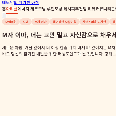
테토남
의 활기찬 아침
홈
아티클
에너지 체크
모닝 루틴
모닝 레시피
추천템 리뷰
커뮤니티
문
모엠의원
모엠
M자 이마
헤어라인 모발이식
자연스러운 디자인
히
M자 이마, 더는 고민 말고 자신감으로 채우
새로운 아침, 거울 앞에서 더 이상 한숨 쉬지 마세요! 깊어지는 
바로 당신의 활기찬 내일을 위한 터닝포인트가 될 것입니다. 강해 보이