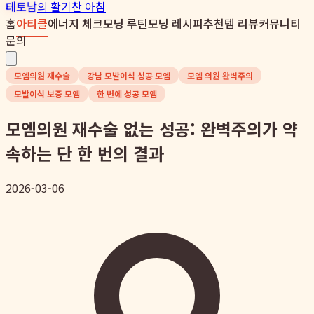
테토남
의 활기찬 아침
홈
아티클
에너지 체크
모닝 루틴
모닝 레시피
추천템 리뷰
커뮤니티
문의
모엠의원 재수술
강남 모발이식 성공 모엠
모엠 의원 완벽주의
모발이식 보증 모엠
한 번에 성공 모엠
모엠의원 재수술 없는 성공: 완벽주의가 약
속하는 단 한 번의 결과
2026-03-06