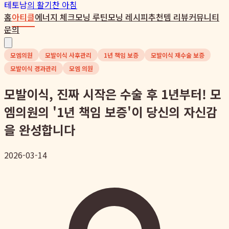
테토남
의 활기찬 아침
홈
아티클
에너지 체크
모닝 루틴
모닝 레시피
추천템 리뷰
커뮤니티
문의
모엠의원
모발이식 사후관리
1년 책임 보증
모발이식 재수술 보증
모발이식 경과관리
모엠 의원
모발이식, 진짜 시작은 수술 후 1년부터! 모
엠의원의 '1년 책임 보증'이 당신의 자신감
을 완성합니다
2026-03-14