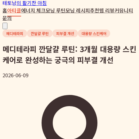
테토남
의 활기찬 아침
홈
아티클
에너지 체크
모닝 루틴
모닝 레시피
추천템 리뷰
커뮤니티
문의
메디테라피
깐달걀 루틴
피부결 개선
대용량 스킨케어
메디테라피 깐달걀 루틴: 3개월 대용량 스킨
케어로 완성하는 궁극의 피부결 개선
2026-06-09